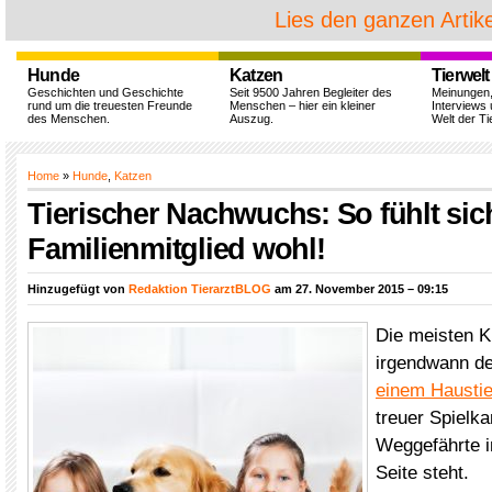
Lies den ganzen Artike
Hunde
Katzen
Tierwelt
Geschichten und Geschichte
Seit 9500 Jahren Begleiter des
Meinungen
rund um die treuesten Freunde
Menschen – hier ein kleiner
Interviews 
des Menschen.
Auszug.
Welt der Ti
Home
»
Hunde
,
Katzen
Tierischer Nachwuchs: So fühlt sic
Familienmitglied wohl!
Hinzugefügt von
Redaktion TierarztBLOG
am 27. November 2015 – 09:15
Die meisten K
irgendwann d
einem Haustie
treuer Spielk
Weggefährte i
Seite steht.