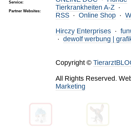
Service:
Tierkrankheiten A-Z
·
Partner Websites:
RSS
·
Online Shop
·
W
Hirczy Enterprises
·
fu
·
dewolf werbung | grafi
Copyright ©
TierarztBL
All Rights Reserved. We
Marketing