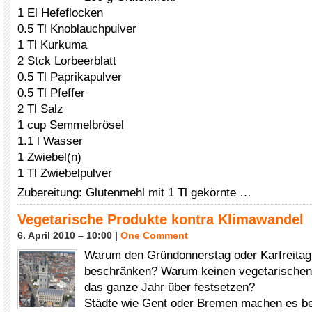
1 El Hefeflocken
0.5 Tl Knoblauchpulver
1 Tl Kurkuma
2 Stck Lorbeerblatt
0.5 Tl Paprikapulver
0.5 Tl Pfeffer
2 Tl Salz
1 cup Semmelbrösel
1.1 l Wasser
1 Zwiebel(n)
1 Tl Zwiebelpulver
Zubereitung: Glutenmehl mit 1 Tl gekörnte …
Vegetarische Produkte kontra Klimawandel
6. April 2010 – 10:00 |
One Comment
Warum den Gründonnerstag oder Karfreitag 
beschränken? Warum keinen vegetarischen
das ganze Jahr über festsetzen?
Städte wie Gent oder Bremen machen es ber