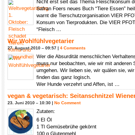
Nicht erst seit das Thema Fleischkonsum 
Safran Foers neues Buch “Tiere Essen” heiß 
warnt die Tierschutzorganisation VIER PF
Konsum von Tierprodukten. Die VIER PF
“Fleisch …
Wir Wohlfühlvegetarier
27. August 2010 – 09:57 |
4 Comments
Wer die Absurdität menschlichen Verhaltens 
muss nur beobachten, wie wir mit anderen 
umgehen. Wir lieben sie, wir quälen sie, wi
finden das ganz logisch.
Wer Hunde verzehrt und Affen, ist …
vegan & vegetarisch: Seitanschnitzel Wiener
23. Juni 2010 – 10:30 |
No Comment
Zutaten:
6 El Öl
1 Tl Gemüsebrühe gekörnt
100 g Glutenmehl