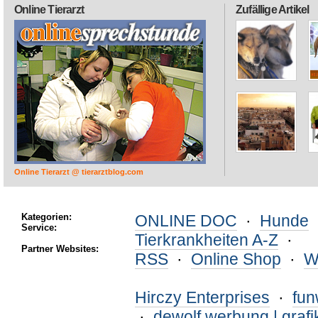
Online Tierarzt
Zufällige Artikel
Online Tierarzt @ tierarztblog.com
Kategorien:
ONLINE DOC
·
Hunde
Service:
Tierkrankheiten A-Z
·
Partner Websites:
RSS
·
Online Shop
·
W
Hirczy Enterprises
·
fu
·
dewolf werbung | grafi