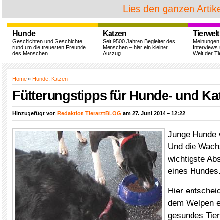
Lies den ganzen Artike
Hunde
Katzen
Tierwelt
Geschichten und Geschichte
Seit 9500 Jahren Begleiter des
Meinungen
rund um die treuesten Freunde
Menschen – hier ein kleiner
Interviews 
des Menschen.
Auszug.
Welt der Ti
Home
»
Hunde
,
Katzen
Fütterungstipps für Hunde- und Ka
Hinzugefügt von
Redaktion TierarztBLOG
am 27. Juni 2014 – 12:22
Junge Hunde 
Und die Wach
wichtigste Ab
eines Hundes
Hier entscheid
dem Welpen ei
gesundes Tier 