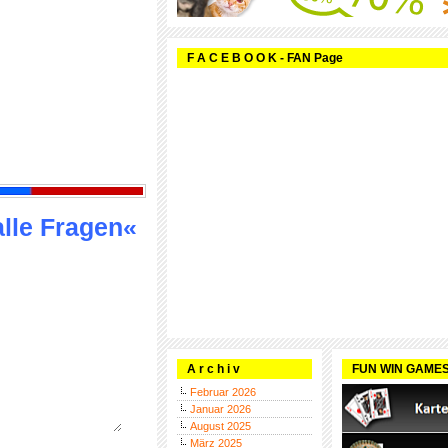
F A C E B O O K - FAN Page
alle Fragen«
A r c h i v
FUN WIN GAME
Februar 2026
Januar 2026
August 2025
März 2025