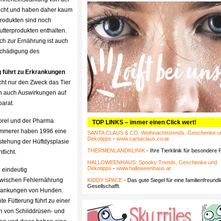
icht und haben daher kaum
rodukten sind noch
utterprodukten enthalten.
ch zur Ernährung ist auch
Schädigung des
 führt zu Erkrankungen
cht nur den Zweck das Tier
rn auch Auswirkungen auf
arat.
Torel und der Pharma
TOP LINKS – immer einen Click wert!
mmerer haben 1996 eine
SANTA CLAUS & CO: Weihnachtstrends, Geschenke u
Dekotipps
-
www.santaclaus.co.at
tstehung der Hüftdysplasie
THERMENLANDKLINIK
- Ihre Tierklinik für besondere F
tlicht.
HALLOWEENHAUS: Spooky Trends, Geschenke und
Dekotipps
-
www.halloweenhaus.at
eindeutig
ischen Fehlernährung
KIDDY SPACE
- Das gute Siegel für eine familienfreundl
Gesellschafft.
krankungen von Hunden.
te Fütterung führt zu einer
n von Schilddrüsen- und