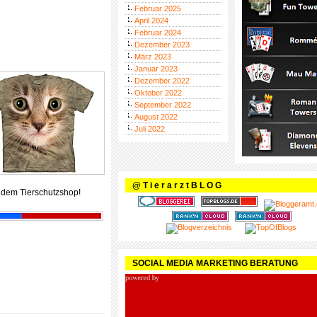
Februar 2025
April 2024
Februar 2024
Dezember 2023
März 2023
Januar 2023
Dezember 2022
Oktober 2022
September 2022
August 2022
Juli 2022
@ T i e r a r z t B L O G
 dem Tierschutzshop!
SOCIAL MEDIA MARKETING BERATUNG