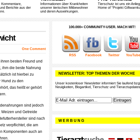
, Kommentare,
Informationen über Krankheiten
Tierschutz ist uns ein Anlie
und Berichte aus der
unserer tierischen Mitbewohner
Home of “Projekt Giftwarnka
ere.
und deren Auswirkungen.
100.000+ COMMUNITY-USER. MACH MIT!
icht
One Comment
RSS
Facebook
Twitter
YouTub
 ihren besten Freund und
, ihm die beste Nahrung
NEWSLETTER: TOP THEMEN DER WOCHE
tzlich ist hierbei zu
r Hund zu den
Unser kostenloser Newsletter informiert Sie laufend bzgl
Neuigkeiten, Blogartikel, Tierschutz und Tierarztupdates
ehört, das heißt er gehört
ern.
ndenahrungen sind jedoch
, Weizen und Getreide
efutterhersteller sind nach
W E R B U N G
etz verpflichtet, die am
nen Komponenten auch an
ühren.