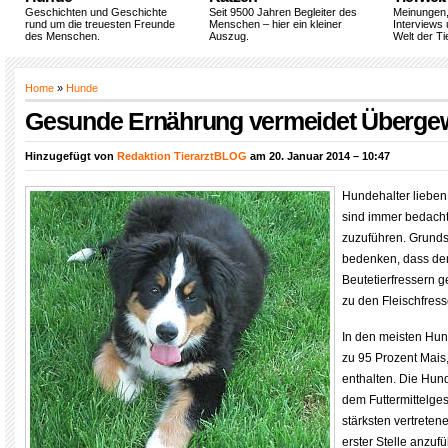
Geschichten und Geschichte
Seit 9500 Jahren Begleiter des
Meinungen
rund um die treuesten Freunde
Menschen – hier ein kleiner
Interviews 
des Menschen.
Auszug.
Welt der Ti
Home
»
Hunde
Gesunde Ernährung vermeidet Übergew
Hinzugefügt von
Redaktion TierarztBLOG
am 20. Januar 2014 – 10:47
Hundehalter lieben
sind immer bedacht
zuzuführen. Grundsä
bedenken, dass de
Beutetierfressern g
zu den Fleischfress
In den meisten Hu
zu 95 Prozent Mais
enthalten. Die Hund
dem Futtermittelges
stärksten vertrete
erster Stelle anzuf