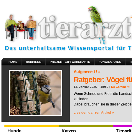
HOME
RUBRIKEN
PROJEKT GIFTWARNKARTE
FUNWINGAMES
I
Aufgemerkt ! »
Ratgeber: Vögel fü
13. Januar 2026 – 18:56 |
No Comment
Wenn Schnee und Frost die Landscha
zu finden.
Dabei brauchen sie in dieser Zeit be
Lies den ganzen Artikel »
Hunde
Katzen
Tierwelt