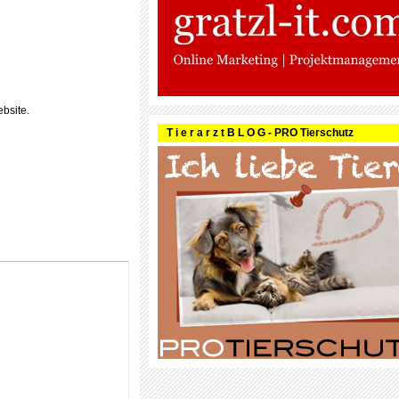
bsite.
T i e r a r z t B L O G - PRO Tierschutz