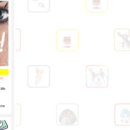
nd
älle.
iche