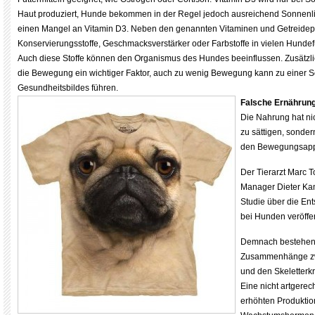
Haut produziert, Hunde bekommen in der Regel jedoch ausreichend Sonnenl
einen Mangel an Vitamin D3. Neben den genannten Vitaminen und Getreidep
Konservierungsstoffe, Geschmacksverstärker oder Farbstoffe in vielen Hundef
Auch diese Stoffe können den Organismus des Hundes beeinflussen. Zusätzli
die Bewegung ein wichtiger Faktor, auch zu wenig Bewegung kann zu einer 
Gesundheitsbildes führen.
Falsche Ernährung
Die Nahrung hat ni
zu sättigen, sonde
den Bewegungsapp
Der Tierarzt Marc 
Manager Dieter Ka
Studie über die En
bei Hunden veröffen
Demnach bestehen 
Zusammenhänge zw
und den Skeletter
Eine nicht artgerech
erhöhten Produktio