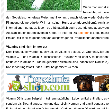
Wenn man nun dies
betrachtet, wird ma
den Getreidesorten etwas Fleischmehl kommt, danach folgen wieder Getreide
Pflanzenproteinprodukte. Will man seinen Hund also artgerecht ernähren ist 
Informationen genau zu lesen, es gibt natürlich auch gesunde und ausgewog
Auswahl bieten neben diversen Shops im Internet (zB.
Edinger
, etc.) die meis
Praxen, mit wirklich gesunden und ausgewogenen Produkte für unsere vierbei
Vitamine sind nicht immer gut
Dem Hundefutter werden auch vielfach Vitamine beigesetzt. Grundsätzlich sind
Vitamin C, E und Vitamin D3 nicht schlecht, aus ganzheitlicher Sicht gesehen tr
natürliche Vitamine zu. Die beigesetzten Vitamine sind jedoch freie Radikale, 
Konservierungsstoff für das Futter beigemischt werden.
Vitamin D3 ist zum Beispiel in keinem natürlichen Lebensmittel enthalten, es w
sondern als Stearat angesehen und das ist ein Hormon und damit genauso w
Futtermitteln geeignet, wie Östrogen oder Cortison. Vitamin D3 wird nur bei 