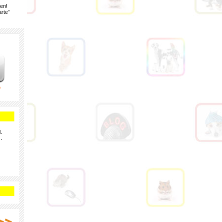
gen!
rte”
e
.
.