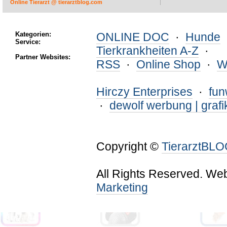
Online Tierarzt @ tierarztblog.com
Kategorien:
ONLINE DOC
·
Hunde
Service:
Tierkrankheiten A-Z
·
Partner Websites:
RSS
·
Online Shop
·
W
Hirczy Enterprises
·
fu
·
dewolf werbung | grafi
Copyright ©
TierarztBL
All Rights Reserved. We
Marketing