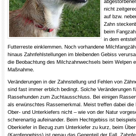
abgestorbene
nicht zeitgere
auf bzw. nebe
Zahn steckenbl
beim Fangzahn
in dem entste
Futterreste einklemmen. Noch vorhandene Milchfangzäh
hinaus Zahnfehlstellungen im bleibenden Gebiss verursa
die Beobachtung des Milchzahnwechsels beim Welpen ei
Maßnahme.
Veränderungen in der Zahnstellung und Fehlen von Zähn
sind fast immer erblich bedingt. Solche Veränderungen 
Rassehunden zum Zuchtausschluss. Bei einigen Rassen
als erwünschtes Rassemerkmal. Meist treffen dabei die
Ober- und Unterkiefers nicht – wie von der Natur vorge
scherenartig aufeinander. Beim Hechtgebiss ist beispiel
Oberkiefer in Bezug zum Unterkiefer zu kurz, beim Über
(Karpfengebiss) ist genau das Gegenteil der Fall. Zahnf