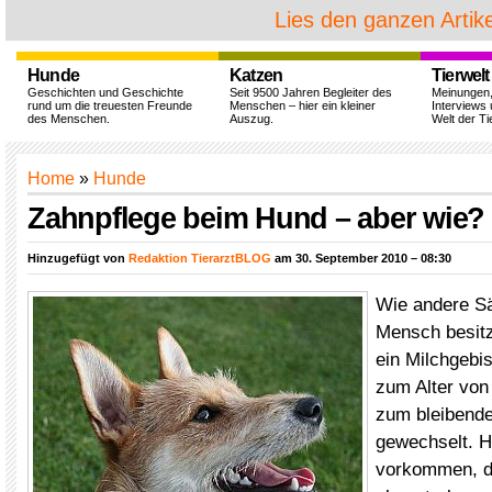
Lies den ganzen Artike
Hunde
Katzen
Tierwelt
Geschichten und Geschichte
Seit 9500 Jahren Begleiter des
Meinungen
rund um die treuesten Freunde
Menschen – hier ein kleiner
Interviews 
des Menschen.
Auszug.
Welt der Ti
Home
»
Hunde
Zahnpflege beim Hund – aber wie?
Hinzugefügt von
Redaktion TierarztBLOG
am 30. September 2010 – 08:30
Wie andere Sä
Mensch besitz
ein Milchgebis
zum Alter vo
zum bleibend
gewechselt. H
vorkommen, d