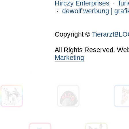
Hirczy Enterprises
·
fu
·
dewolf werbung | grafi
Copyright ©
TierarztBL
All Rights Reserved. We
Marketing