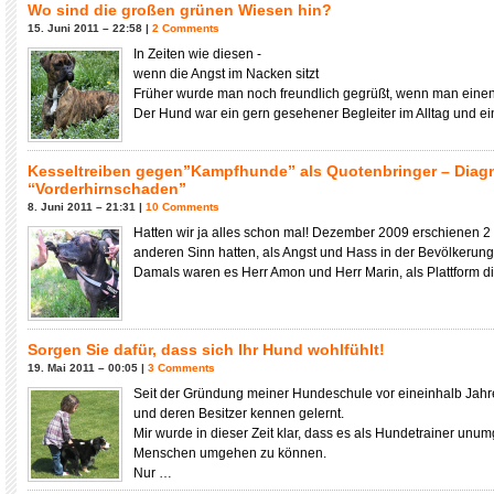
Wo sind die großen grünen Wiesen hin?
15. Juni 2011 – 22:58 |
2 Comments
In Zeiten wie diesen -
wenn die Angst im Nacken sitzt
Früher wurde man noch freundlich gegrüßt, wenn man einen 
Der Hund war ein gern gesehener Begleiter im Alltag und 
Kesseltreiben gegen”Kampfhunde” als Quotenbringer – Diag
“Vorderhirnschaden”
8. Juni 2011 – 21:31 |
10 Comments
Hatten wir ja alles schon mal! Dezember 2009 erschienen 
anderen Sinn hatten, als Angst und Hass in der Bevölkerung
Damals waren es Herr Amon und Herr Marin, als Plattform d
Sorgen Sie dafür, dass sich Ihr Hund wohlfühlt!
19. Mai 2011 – 00:05 |
3 Comments
Seit der Gründung meiner Hundeschule vor eineinhalb Jahr
und deren Besitzer kennen gelernt.
Mir wurde in dieser Zeit klar, dass es als Hundetrainer unumg
Menschen umgehen zu können.
Nur …