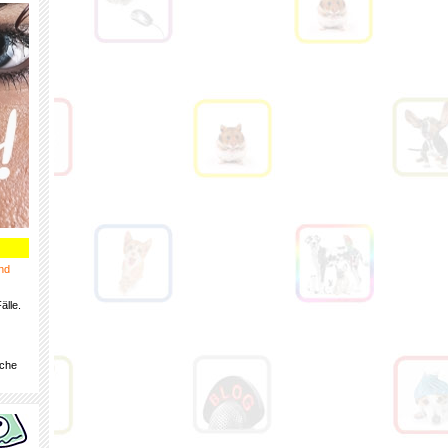
nd
älle.
iche