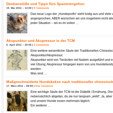
Denkanstöße und Tipps fürs Spazierengehen
15. Mai 2011 – 12:00 |
5 Comments
Das neue Logo der „Hundeprofis“ sieht lustig aus und viele 
angesprochen, ABER wünschen wir uns insgeheim nicht alle
jeder Situation – sei es im vollen …
Akupunktur und Akupressur in der TCM
6. April 2011 – 20:56 |
2 Comments
Eine weitere wesentliche Säule der Traditionellen Chinesis
Akupunktur/Akupressur.
Akupunktur wird von Tierärzten mit Nadeln ausgeführt und 
viel Übung; Akupressur hingegen kann von uns Hundebesitz
werden.
Was sind …
Maßgeschneiderte Hundekekse nach traditioneller chinesisch
17. März 2011 – 08:00 |
One Comment
Eine wichtige Säule der TCM ist die Diätetik / Ernähung. Dies
nebensächlich abgetan, da sie nur langsam „wirkt“; Ja, aber d
und unsere Hunde essen mehrmals täglich.
Ein weiterer …