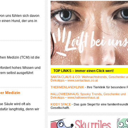
von uns fühlen sich davon
 einen Hund, der uns in
chen Medizin (TCM) ist die
erfordert hohes Wissen und
TOP LINKS – immer einen Click wert!
ern selbst ausgeführt
SANTA CLAUS & CO: Weihnachtstrends, Geschenke u
Dekotipps
-
www.santaclaus.co.at
THERMENLANDKLINIK
- Ihre Tierklinik für besondere F
er Medizin
HALLOWEENHAUS: Spooky Trends, Geschenke und
Dekotipps
-
www.halloweenhaus.at
e Säule wird oft als
KIDDY SPACE
- Das gute Siegel für eine familienfreundl
Gesellschafft.
afür langfristig, denn wir