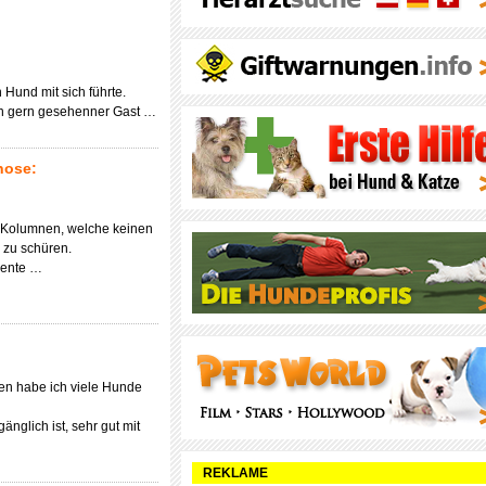
Hund mit sich führte.
ein gern gesehenner Gast …
nose:
2 Kolumnen, welche keinen
 zu schüren.
iente …
en habe ich viele Hunde
änglich ist, sehr gut mit
REKLAME