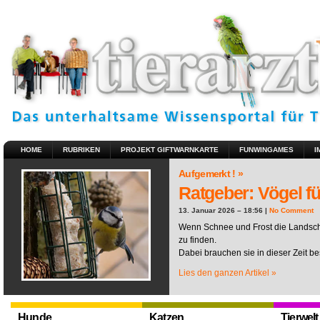
HOME
RUBRIKEN
PROJEKT GIFTWARNKARTE
FUNWINGAMES
I
Aufgemerkt ! »
Ratgeber: Vögel fü
13. Januar 2026 – 18:56 |
No Comment
Wenn Schnee und Frost die Landscha
zu finden.
Dabei brauchen sie in dieser Zeit be
Lies den ganzen Artikel »
Hunde
Katzen
Tierwelt