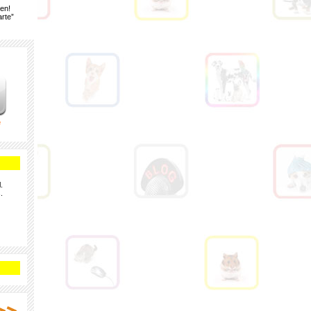
gen!
rte”
e
.
.