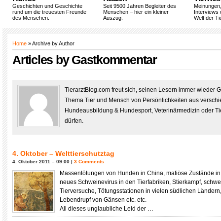
Geschichten und Geschichte
Seit 9500 Jahren Begleiter des
Meinungen
rund um die treuesten Freunde
Menschen – hier ein kleiner
Interviews 
des Menschen.
Auszug.
Welt der Ti
Home
» Archive by Author
Articles by Gastkommentar
TierarztBlog.com freut sich, seinen Lesern immer wiede
Thema Tier und Mensch von Persönlichkeiten aus versch
Hundeausbildung & Hundesport, Veterinärmedizin oder Tie
dürfen.
4. Oktober – Welttierschutztag
4. Oktober 2011 – 09:00 |
3 Comments
Massentötungen von Hunden in China, mafiöse Zustände in 
neues Schweinevirus in den Tierfabriken, Stierkampf, schwe
Tierversuche, Tötungsstationen in vielen südlichen Länder
Lebendrupf von Gänsen etc. etc.
All dieses unglaubliche Leid der …