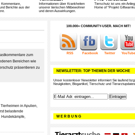
, Kommentare,
Informationen über Krankheiten
Tierschutz ist uns ein Anlie
und Berichte aus der
unserer tierischen Mitbewohner
Home of “Projekt Giftwarnka
ere.
und deren Auswirkungen.
100.000+ COMMUNITY-USER. MACH MIT!
RSS
Facebook
Twitter
YouTub
r Gastkommentare zum
iedenen Bereichen wie
rschutz präsentieren zu
NEWSLETTER: TOP THEMEN DER WOCHE
Unser kostenloser Newsletter informiert Sie laufend bzgl
Neuigkeiten, Blogartikel, Tierschutz und Tierarztupdates
Tierheimen in Apulien,
rst belastende
W E R B U N G
n, Hundekämpfe,