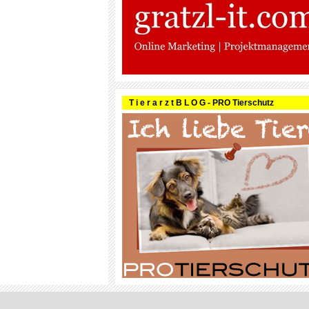
T i e r a r z t B L O G - PRO Tierschutz