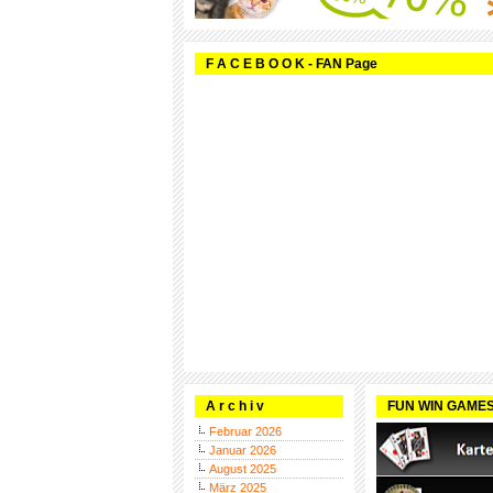
F A C E B O O K - FAN Page
A r c h i v
FUN WIN GAME
Februar 2026
Januar 2026
August 2025
März 2025