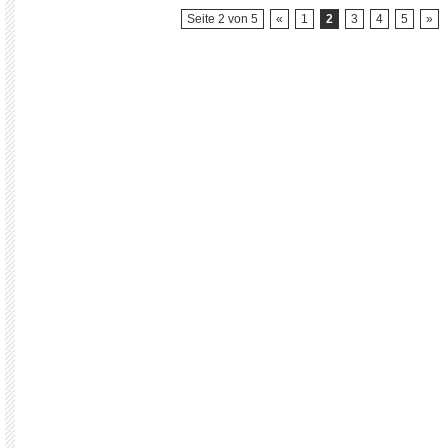
Seite 2 von 5
«
1
2
3
4
5
»