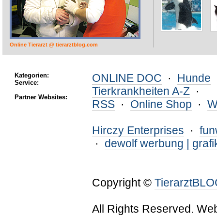
Online Tierarzt @ tierarztblog.com
Kategorien:
ONLINE DOC
·
Hunde
Service:
Tierkrankheiten A-Z
·
Partner Websites:
RSS
·
Online Shop
·
W
Hirczy Enterprises
·
fu
·
dewolf werbung | grafi
Copyright ©
TierarztBL
All Rights Reserved. We