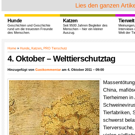
Lies den ganzen Artike
Hunde
Katzen
Tierwelt
Geschichten und Geschichte
Seit 9500 Jahren Begleiter des
Meinungen
rund um die treuesten Freunde
Menschen – hier ein kleiner
Interviews 
des Menschen.
Auszug.
Welt der Ti
Home
»
Hunde
,
Katzen
,
PRO Tierschutz
4. Oktober – Welttierschutztag
Hinzugefügt von
Gastkommentar
am 4. Oktober 2011 – 09:00
Massentötung
China, mafiös
Tierheimen in
Schweinevirus
Tierfabriken, 
schwerst bela
Tierversuche,