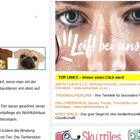
TOP LINKS – immer einen Click wert!
ert, wenn man mit der
SANTA CLAUS & CO: Weihnachtstrends, Geschenke u
Dekotipps
-
www.santaclaus.co.at
Haustieren von klein auf
THERMENLANDKLINIK
- Ihre Tierklinik für besondere F
HALLOWEENHAUS: Spooky Trends, Geschenke und
 Tier daran gewöhnt, desto
Dekotipps
-
www.halloweenhaus.at
ellpflege als Wohlfühlritual
KIDDY SPACE
- Das gute Siegel für eine familienfreundl
Gesellschafft.
 Thiesmann.
kt zudem die Bindung
d Tier. Die Tierbesitzer