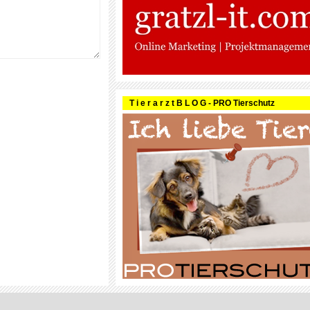
T i e r a r z t B L O G - PRO Tierschutz