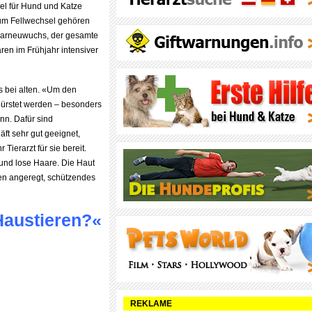
el für Hund und Katze
Zum Fellwechsel gehören
aarneuwuchs, der gesamte
en im Frühjahr intensiver
ls bei alten. «Um den
ebürstet werden – besonders
ann. Dafür sind
t sehr gut geeignet,
hr Tierarzt für sie bereit.
und lose Haare. Die Haut
den angeregt, schützendes
 Haustieren?«
REKLAME