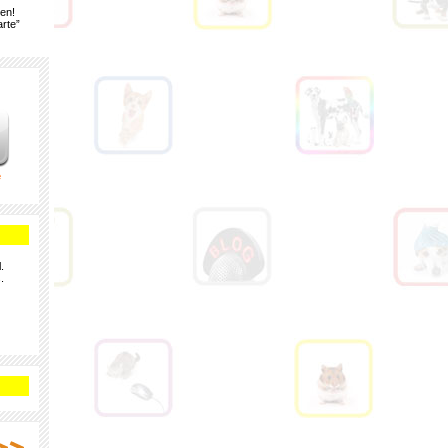
gen!
rte”
e
.
.