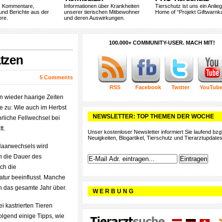
, Kommentare,
Informationen über Krankheiten
Tierschutz ist uns ein Anlie
und Berichte aus der
unserer tierischen Mitbewohner
Home of “Projekt Giftwarnka
ere.
und deren Auswirkungen.
100.000+ COMMUNITY-USER. MACH MIT!
atzen
5 Comments
RSS
Facebook
Twitter
YouTub
 wieder haarige Zeiten
de zu: Wie auch im Herbst
NEWSLETTER: TOP THEMEN DER WOCHE
ährliche Fellwechsel bei
t.
Unser kostenloser Newsletter informiert Sie laufend bzgl
Neuigkeiten, Blogartikel, Tierschutz und Tierarztupdates
Haarwechsels wird
h die Dauer des
ch die
ur beeinflusst. Manche
h das gesamte Jahr über.
W E R B U N G
ei kastrierten Tieren
lgend einige Tipps, wie