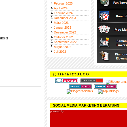
Februar 2025
April 2024
Februar 2024
Dezember 2023
März 2023
Januar 2023
Dezember 2022
Oktober 2022
bsite.
September 2022
August 2022
Juli 2022
@ T i e r a r z t B L O G
SOCIAL MEDIA MARKETING BERATUNG