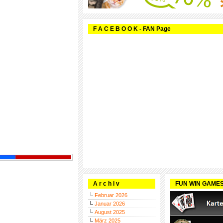
F A C E B O O K - FAN Page
A r c h i v
FUN WIN GAME
Februar 2026
Januar 2026
August 2025
März 2025