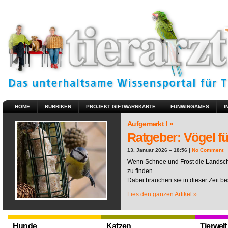
HOME
RUBRIKEN
PROJEKT GIFTWARNKARTE
FUNWINGAMES
I
Aufgemerkt ! »
Ratgeber: Vögel fü
13. Januar 2026 – 18:56 |
No Comment
Wenn Schnee und Frost die Landscha
zu finden.
Dabei brauchen sie in dieser Zeit be
Lies den ganzen Artikel »
Hunde
Katzen
Tierwelt