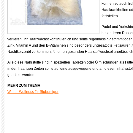
können so auch frühz
Hautkrankheiten od
feststellen.
Pudel und Yorkshir
besonderen Rassen,
verlieren. Ihr Haar wächst kontinuierlich und sollte regelmässig getrimmt od
Zink, Vitamin A und den B-Vitaminen sind besonders ungesättigte Fettsäuren, w
Nachtkerzenöl vorkommen, für einen gesunden Haarstoffwechsel unerlässlich
Alle diese Nährstoffe sind in speziellen Tabletten oder Ölmischungen als Futte
in den haarigen Zeiten sollte auf eine ausgewogene und an diesen Inhaltssto
geachtet werden.
MEHR ZUM THEMA
Winter-Wellness für Stubentiger