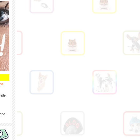
nd
älle.
iche