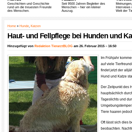
Geschichten und Geschichte
Seit 9500 Jahren Begleiter des
Meinungen
rund um die treuesten Freunde
Menschen – hier ein kleiner
Interviews 
des Menschen.
Auszug.
Welt der Ti
Home
»
Hunde
,
Katzen
Haut- und Fellpflege bei Hunden und K
Hinzugefügt von
Redaktion TierarztBLOG
am 26. Februar 2015 – 16:50
Im Frühjahr kommen
auf viele Tierfreun
findet jetzt der allj
Hund und Katze stat
Der Zeitpunkt des 
hauptsächlich durc
Tageslichts und dur
Umgebungstemperat
Tiere haaren jedoc
Oft lässt sich dies b
beobachten. Nachfo