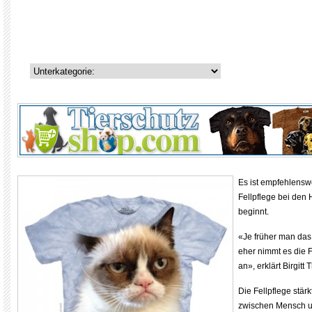
Es ist empfehlensw
Fellpflege bei den 
beginnt.
«Je früher man das
eher nimmt es die F
an», erklärt Birgitt
Die Fellpflege stär
zwischen Mensch un