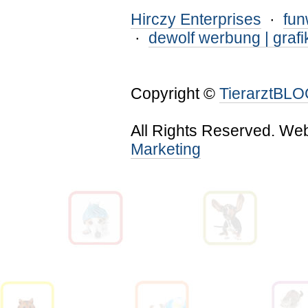
Hirczy Enterprises
·
fu
·
dewolf werbung | grafi
Copyright ©
TierarztBL
All Rights Reserved. We
Marketing