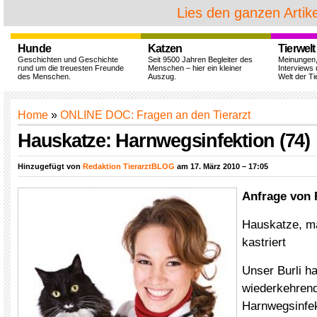
Lies den ganzen Artike
Hunde
Katzen
Tierwelt
Geschichten und Geschichte
Seit 9500 Jahren Begleiter des
Meinungen
rund um die treuesten Freunde
Menschen – hier ein kleiner
Interviews 
des Menschen.
Auszug.
Welt der Ti
Home
»
ONLINE DOC: Fragen an den Tierarzt
Hauskatze: Harnwegsinfektion (74)
Hinzugefügt von
Redaktion TierarztBLOG
am 17. März 2010 – 17:05
Anfrage von 
Hauskatze, mä
kastriert
Unser Burli h
wiederkehren
Harnwegsinfe