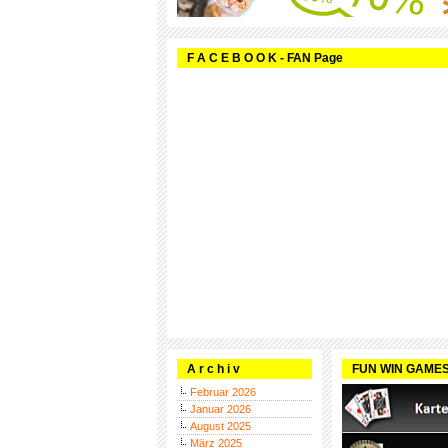
F A C E B O O K - FAN Page
A r c h i v
FUN WIN GAME
Februar 2026
Januar 2026
August 2025
März 2025