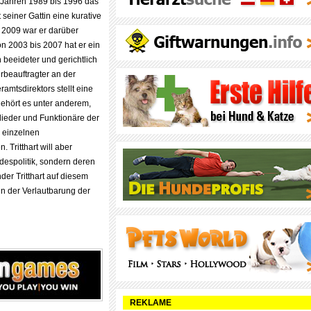
n Jahren 1989 bis 1996 das
seiner Gattin eine kurative
s 2009 war er darüber
on 2003 bis 2007 hat er ein
 beeideter und gerichtlich
hrbeauftragter an der
amtsdirektors stellt eine
gehört es unter anderem,
lieder und Funktionäre der
 einzelnen
 Tritthart will aber
despolitik, sondern deren
r Tritthart auf diesem
 in der Verlautbarung der
REKLAME