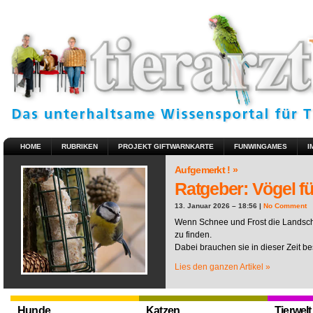
HOME
RUBRIKEN
PROJEKT GIFTWARNKARTE
FUNWINGAMES
I
Aufgemerkt ! »
Ratgeber: Vögel fü
13. Januar 2026 – 18:56 |
No Comment
Wenn Schnee und Frost die Landscha
zu finden.
Dabei brauchen sie in dieser Zeit be
Lies den ganzen Artikel »
Hunde
Katzen
Tierwelt