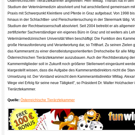
Österreichischen Tierärztekammer angetreten. Herr MMag. Tritthart hat in de
Studium der Veterinärmedizin absolviert und hat anschließend gemeinsam mit 
Praxis mit Schwerpunkt Kleintiere und Pferde in Graz aufgebaut. Von 1998 bi
hinaus in der Schlachttier- und Fleischuntersuchung in der Steiermark tätig. V
Studium der Rechtswissenschaft absolviert. Seit 2004 betreibt er als allgemein
zertifizierter Sachverständiger ein eigenes Büro in Graz und ist weiters als Le
Veterinärmedizinischen Universität Wien beschäftigt. Die Funktion des Kammer
große Herausforderung und Verantwortung dar, so Tritthart. Zu seinen Zielen 
das Kammeramt zu einer dienstleistungsorientierten Drehscheibe für alle Mitg
Österreichischen Tierärztekammer auszubauen. Auch der Rechtsberatung der
Kammermitglieder soll in Zukunft noch größerer Stellenwert eingeräumt werden.
klargestellt wissen, dass die Aufgabe des Kammeramtsdirektors nicht die Stan
Umsetzung ist. Der Vorstand wünscht dem Kammeramtsdirektor MMag. Alexande
Wege viel Erfolg für seine neue Tätigkeit”, so Präsident Dr. Walter Holzhacker
Tierärztekammer.
Quelle:
Österreichische Tierärztekammer