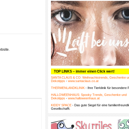
bsite.
TOP LINKS – immer einen Click wert!
SANTA CLAUS & CO: Weihnachtstrends, Geschenke u
Dekotipps
-
www.santaclaus.co.at
THERMENLANDKLINIK
- Ihre Tierklinik für besondere F
HALLOWEENHAUS: Spooky Trends, Geschenke und
Dekotipps
-
www.halloweenhaus.at
KIDDY SPACE
- Das gute Siegel für eine familienfreundl
Gesellschafft.