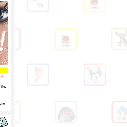
nd
älle.
iche