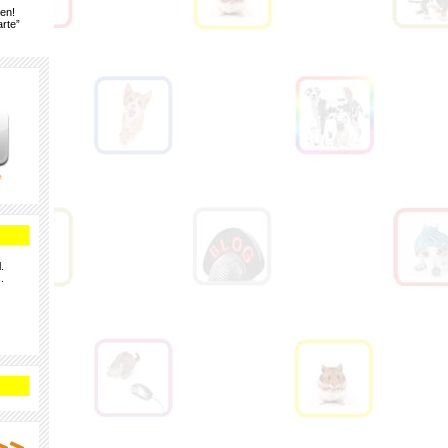
gen!
rte”
e
.
.