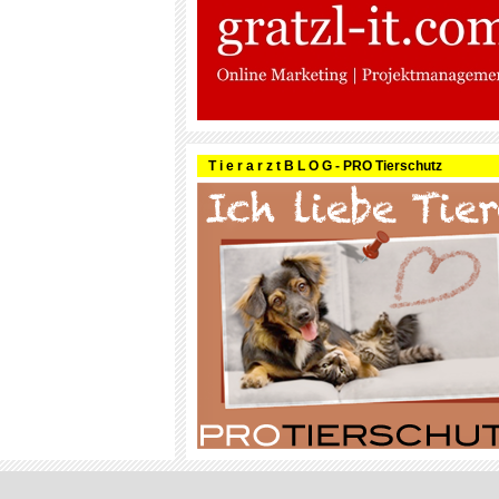
T i e r a r z t B L O G - PRO Tierschutz