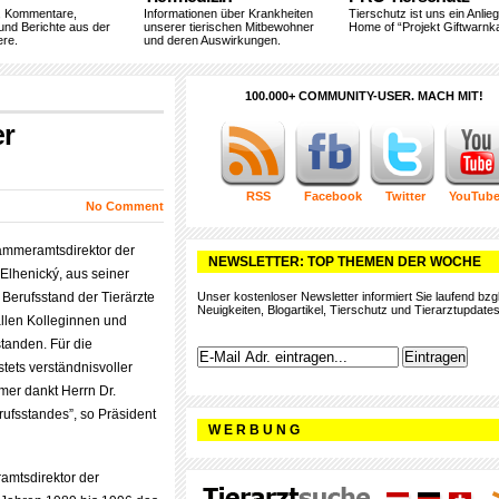
, Kommentare,
Informationen über Krankheiten
Tierschutz ist uns ein Anlie
und Berichte aus der
unserer tierischen Mitbewohner
Home of “Projekt Giftwarnka
ere.
und deren Auswirkungen.
100.000+ COMMUNITY-USER. MACH MIT!
er
RSS
Facebook
Twitter
YouTub
No Comment
Kammeramtsdirektor der
NEWSLETTER: TOP THEMEN DER WOCHE
Elhenický, aus seiner
Berufsstand der Tierärzte
Unser kostenloser Newsletter informiert Sie laufend bzgl
Neuigkeiten, Blogartikel, Tierschutz und Tierarztupdates
 allen Kolleginnen und
standen. Für die
tets verständnisvoller
mer dankt Herrn Dr.
rufsstandes”, so Präsident
W E R B U N G
amtsdirektor der