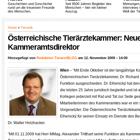
Geschichten und Geschichte
Seit 9500 Jahren Begleiter des
Meinungen
rund um die treuesten Freunde
Menschen – hier ein kleiner
Interviews 
des Menschen.
Auszug.
Welt der Ti
Home
»
Tierwelt
Österreichische Tierärztekammer: Neu
Kammeramtsdirektor
Hinzugefügt von
Redaktion TierarztBLOG
am 12. November 2009 – 14:00
Wien
– “Mit Ende Oktober ist der langjährige 
Österreichischen Tierärztekammer, Dr. Richard 
Funktion ausgeschieden. Dr. Elhenický hat den 
die letzten 25 Jahre juristisch begleitet und ist
Kollegen jederzeit mit Rat und Tat zur Seite ge
Mitarbeiterinnen des Kammeramtes war er ein s
Vorgesetzter. Die Österreichische Tierärztekam
Elhenický für seinen Einsatz im Dienste des Be
Dr. Walter Holzhacker.
“Mit 01.11.2009 hat Herr MMag. Alexander Tritthart seine Funktion als Kammer