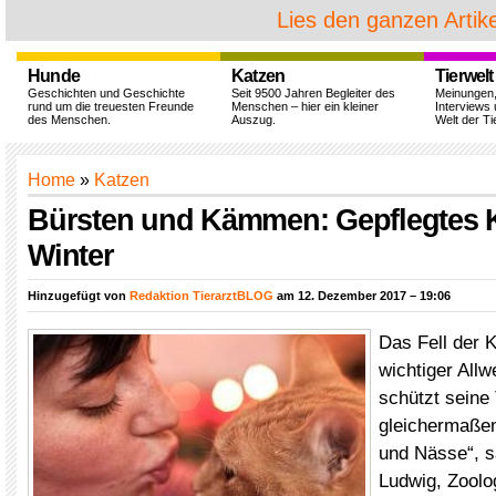
Lies den ganzen Artike
Hunde
Katzen
Tierwelt
Geschichten und Geschichte
Seit 9500 Jahren Begleiter des
Meinungen
rund um die treuesten Freunde
Menschen – hier ein kleiner
Interviews 
des Menschen.
Auszug.
Welt der Ti
Home
»
Katzen
Bürsten und Kämmen: Gepflegtes K
Winter
Hinzugefügt von
Redaktion TierarztBLOG
am 12. Dezember 2017 – 19:06
Das Fell der K
wichtiger Allw
schützt seine 
gleichermaßen
und Nässe“, s
Ludwig, Zoolo