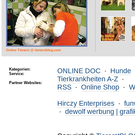
Online Tierarzt @ tierarztblog.com
Kategorien:
ONLINE DOC
·
Hunde
Service:
Tierkrankheiten A-Z
·
Partner Websites:
RSS
·
Online Shop
·
W
Hirczy Enterprises
·
fu
·
dewolf werbung | grafi