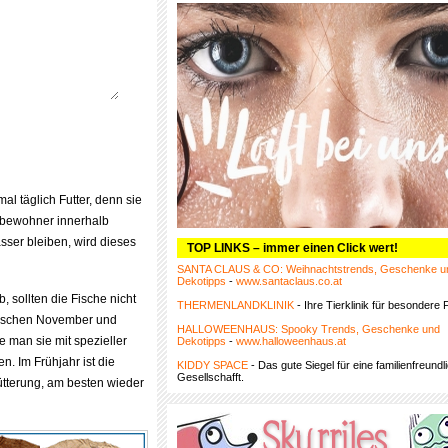
al täglich Futter, denn sie
chbewohner innerhalb
sser bleiben, wird dieses
TOP LINKS – immer einen Click wert!
SANTA CLAUS & CO: Weihnachtstrends, Geschenke u
Dekotipps
-
www.santaclaus.co.at
, sollten die Fische nicht
THERMENLANDKLINIK
- Ihre Tierklinik für besondere F
 zwischen November und
HALLOWEENHAUS: Spooky Trends, Geschenke und
man sie mit spezieller
Dekotipps
-
www.halloweenhaus.at
. Im Frühjahr ist die
KIDDY SPACE
- Das gute Siegel für eine familienfreundl
Gesellschafft.
ütterung, am besten wieder