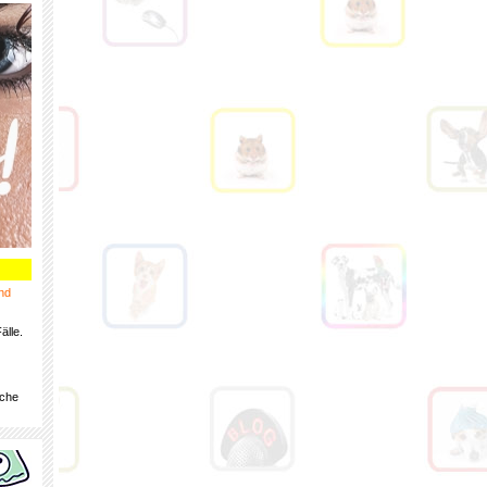
nd
älle.
iche