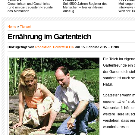
Geschichten und Geschichte
Seit 9500 Jahren Begleiter des
Meinungen
rund um die treuesten Freunde
Menschen – hier ein kleiner
Interviews 
des Menschen.
Auszug.
Welt der Ti
Home
»
Tierwelt
Ernährung im Gartenteich
Hinzugefügt von
Redaktion TierarztBLOG
am 15. Februar 2015 – 11:08
Ein Teich im eigenen
Gartenfreunde ein 
der Gartenteich sie
sondern ist auch se
Natur.
Spätestens wenn 
eigenen „Ufer“ sitzt
Wasserlaufs hört u
weitere Tiere lausc
verstehen, dass ei
wunderbares ist.