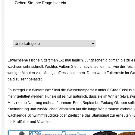
Erwachsene Fische füttert man 1-2 mal täglich. Jungfischen gibt man bis zu 4 m
wachsen sehr schnell. Wichtig: Füttern Sie nur soviel auf einmal, wie die Tei
weniger Minuten vollständig auffressen können. Denn wenn Futterreste im Wa
bald zu sehr belastet.
Faustregel zur Winterruhe: Sinkt die Wassertemperatur unter 8 Grad Celsius ab
mehr gefüttert werden. Für sie ist es nur natürlich, dass sie im Winter (etwa
März) keine Nahrung mehr aufnehmen. Ende September/Anfang Oktober sollte 
Kraftnahrung und zusätzlichen Vitaminen auf die lange Winterpause vorbereiten
wachsende Schwimmfreudigkeit der Zierfische das Startsignal zur erneuten F
mit Kraftfutter und Vitaminen.