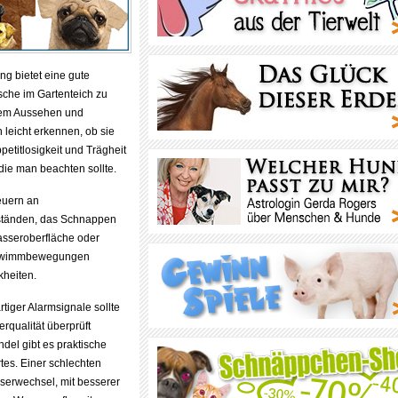
ung bietet eine gute
sche im Gartenteich zu
rem Aussehen und
 leicht erkennen, ob sie
petitlosigkeit und Trägheit
die man beachten sollte.
euern an
ständen, das Schnappen
asseroberfläche oder
chwimmbewegungen
kheiten.
rtiger Alarmsignale sollte
erqualität überprüft
del gibt es praktische
tes. Einer schlechten
sserwechsel, mit besserer