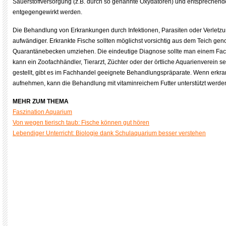
Sauerstoffversorgung (z.B. durch so genannte Oxydatoren) und entsprechen
entgegengewirkt werden.
Die Behandlung von Erkrankungen durch Infektionen, Parasiten oder Verletz
aufwändiger. Erkrankte Fische sollten möglichst vorsichtig aus dem Teich g
Quarantänebecken umziehen. Die eindeutige Diagnose sollte man einem Fa
kann ein Zoofachhändler, Tierarzt, Züchter oder der örtliche Aquarienverein se
gestellt, gibt es im Fachhandel geeignete Behandlungspräparate. Wenn erkr
aufnehmen, kann die Behandlung mit vitaminreichem Futter unterstützt werde
MEHR ZUM THEMA
Faszination Aquarium
Von wegen tierisch taub: Fische können gut hören
Lebendiger Unterricht: Biologie dank Schulaquarium besser verstehen