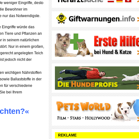
Je weniger Eingriffe, desto
 die Bewohner im
ie nur das Notwendigste.
 Eingriffe würde das
gen Tiere und Pflanzen an
r in seinem natürlichen
ört. Nur in einem großen,
rgerecht angelegten Teich
st jedoch nicht der
en wichtigen Nährstoffen
owie Ballaststoffe in der
en für verschiedene
 Sie bei Ihrem
achten?«
REKLAME