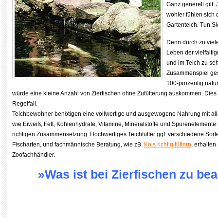
Ganz generell gilt: 
wohler fühlen sich
Gartenteich. Tun S
Denn durch zu viele
Leben der vielfälti
und im Teich zu seh
Zusammenspiel gest
100-prozentig natu
würde eine kleine Anzahl von Zierfischen ohne Zufütterung auskommen. Dies i
Regelfall.
Teichbewohner benötigen eine vollwertige und ausgewogene Nahrung mit all
wie Eiweiß, Fett, Kohlenhydrate, Vitamine, Mineralstoffe und Spurenelemente s
richtigen Zusammensetzung. Hochwertiges Teichfutter ggf. verschiedene Sort
Fischarten, und fachmännische Beratung, wie zB.
Kois richtig füttern
, erhalten
Zoofachhändler.
»Was ist bei Zierfischen zu be