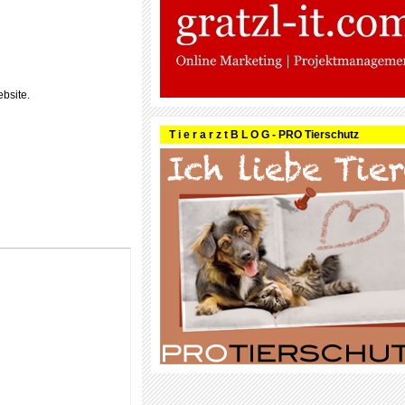
bsite.
T i e r a r z t B L O G - PRO Tierschutz