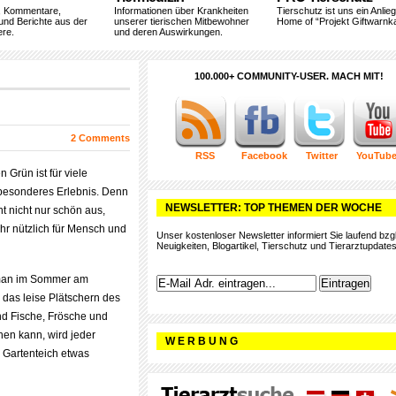
, Kommentare,
Informationen über Krankheiten
Tierschutz ist uns ein Anlie
und Berichte aus der
unserer tierischen Mitbewohner
Home of “Projekt Giftwarnka
ere.
und deren Auswirkungen.
100.000+ COMMUNITY-USER. MACH MIT!
2 Comments
RSS
Facebook
Twitter
YouTub
 Grün ist für viele
besonderes Erlebnis. Denn
NEWSLETTER: TOP THEMEN DER WOCHE
ht nicht nur schön aus,
hr nützlich für Mensch und
Unser kostenloser Newsletter informiert Sie laufend bzgl
Neuigkeiten, Blogartikel, Tierschutz und Tierarztupdates
man im Sommer am
, das leise Plätschern des
nd Fische, Frösche und
hen kann, wird jeder
W E R B U N G
n Gartenteich etwas