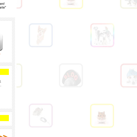
gen!
rte”
e
.
.