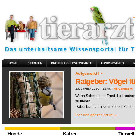
HOME
RUBRIKEN
PROJEKT GIFTWARNKARTE
FUNWINGAMES
I
Aufgemerkt ! »
Ratgeber: Vögel fü
13. Januar 2026 – 18:56 |
No Comment
Wenn Schnee und Frost die Landscha
zu finden.
Dabei brauchen sie in dieser Zeit be
Lies den ganzen Artikel »
Hunde
Katzen
Tierwelt