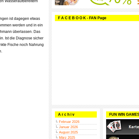
den Wasseraufbereitern
F A C E B O O K - FAN Page
ungen ist dagegen etwas
enommen werden und in ein
chmann überlassen. Das
in. Ist die Diagnose sicher
ankte Fische noch Nahrung
n.
A r c h i v
FUN WIN GAME
Februar 2026
Januar 2026
August 2025
März 2025