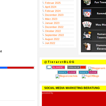
Februar 2025
April 2024
Februar 2024
Dezember 2023
März 2023
Januar 2023
Dezember 2022
Oktober 2022
September 2022
August 2022
Juli 2022
kt
@ T i e r a r z t B L O G
SOCIAL MEDIA MARKETING BERATUNG