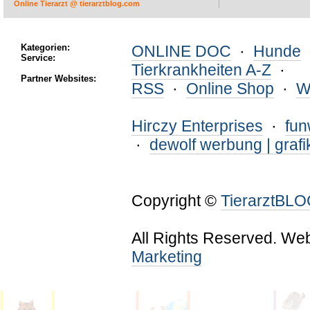
Online Tierarzt @ tierarztblog.com
Kategorien:
ONLINE DOC
·
Hunde
Service:
Tierkrankheiten A-Z
·
Partner Websites:
RSS
·
Online Shop
·
W
Hirczy Enterprises
·
fu
·
dewolf werbung | grafi
Copyright ©
TierarztBL
All Rights Reserved. We
Marketing