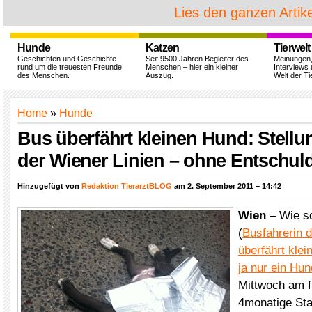
Lies den ganzen Artike
Hunde
Katzen
Tierwelt
Geschichten und Geschichte
Seit 9500 Jahren Begleiter des
Meinungen
rund um die treuesten Freunde
Menschen – hier ein kleiner
Interviews 
des Menschen.
Auszug.
Welt der Ti
Home
»
Hunde
Bus überfährt kleinen Hund: Stel
der Wiener Linien – ohne Entschul
Hinzugefügt von
Redaktion TierarztBLOG
am 2. September 2011 – 14:42
Wien
– Wie sc
(
Busfahrerin d
überfährt klei
ja nur ein Hun
Mittwoch am f
4monatige Sta