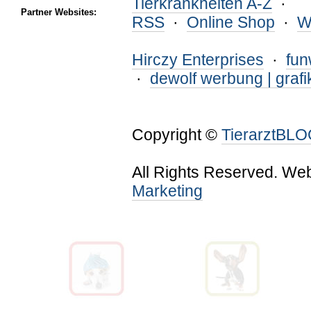
Tierkrankheiten A-Z
·
Partner Websites:
RSS
·
Online Shop
·
W
Hirczy Enterprises
·
fu
·
dewolf werbung | grafi
Copyright ©
TierarztBL
All Rights Reserved. We
Marketing