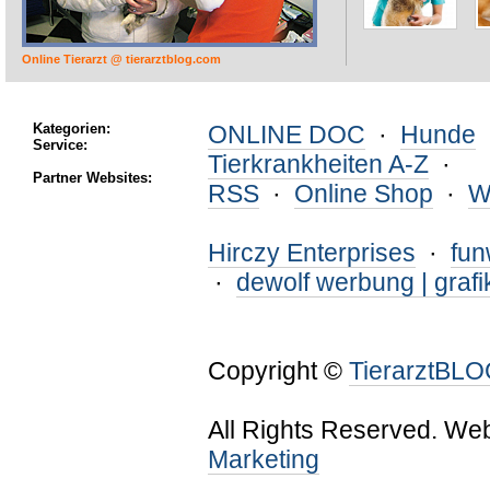
Online Tierarzt @ tierarztblog.com
Kategorien:
ONLINE DOC
·
Hunde
Service:
Tierkrankheiten A-Z
·
Partner Websites:
RSS
·
Online Shop
·
W
Hirczy Enterprises
·
fu
·
dewolf werbung | grafi
Copyright ©
TierarztBL
All Rights Reserved. We
Marketing