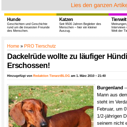
Lies den ganzen Artike
Hunde
Katzen
Tierwelt
Geschichten und Geschichte
Seit 9500 Jahren Begleiter des
Meinungen
rund um die treuesten Freunde
Menschen – hier ein kleiner
Interviews 
des Menschen.
Auszug.
Welt der Ti
Home
»
PRO Tierschutz
Dackelrüde wollte zu läufiger Hünd
Erschossen!
Hinzugefügt von
Redaktion TierarztBLOG
am 1. März 2010 – 21:40
Burgenland
–
Mann aus dem
steht im Verd
Februar, um 0
1/2-jährigen 
seinem nicht 