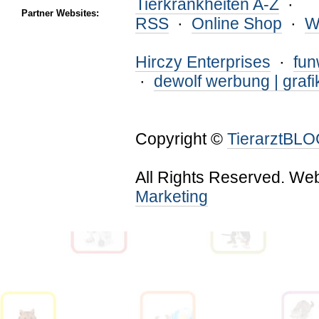
Tierkrankheiten A-Z
·
Partner Websites:
RSS
·
Online Shop
·
W
Hirczy Enterprises
·
fu
·
dewolf werbung | grafi
Copyright ©
TierarztBL
All Rights Reserved. We
Marketing