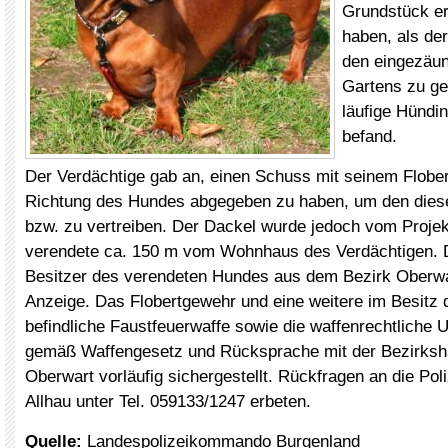
Grundstück e
haben, als de
den eingezäun
Gartens zu ge
läufige Hündi
befand.
Der Verdächtige gab an, einen Schuss mit seinem Flobe
Richtung des Hundes abgegeben zu haben, um den dies
bzw. zu vertreiben. Der Dackel wurde jedoch vom Projekt
verendete ca. 150 m vom Wohnhaus des Verdächtigen. D
Besitzer des verendeten Hundes aus dem Bezirk Oberwar
Anzeige. Das Flobertgewehr und eine weitere im Besitz 
befindliche Faustfeuerwaffe sowie die waffenrechtliche
gemäß Waffengesetz und Rücksprache mit der Bezirks
Oberwart vorläufig sichergestellt. Rückfragen an die Pol
Allhau unter Tel. 059133/1247 erbeten.
Quelle:
Landespolizeikommando Burgenland