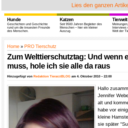
Lies den ganzen Artike
Hunde
Katzen
Tierwelt
Geschichten und Geschichte
Seit 9500 Jahren Begleiter des
Meinungen
rund um die treuesten Freunde
Menschen – hier ein kleiner
Interviews 
des Menschen.
Auszug.
Welt der Ti
Home
»
PRO Tierschutz
Zum Welttierschutztag: Und wenn e
muss, hole ich sie alle da raus
Hinzugefügt von
Redaktion TierarztBLOG
am 4. Oktober 2010 – 22:00
Hallo zusamm
Jennifer Weber
alt und komme
habe vor eini
kleine Hamste
sie später “S