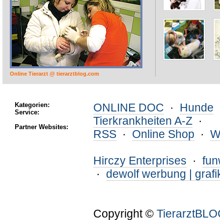
Online Tierarzt @ tierarztblog.com
Kategorien:
ONLINE DOC
·
Hunde
Service:
Tierkrankheiten A-Z
·
Partner Websites:
RSS
·
Online Shop
·
W
Hirczy Enterprises
·
fu
·
dewolf werbung | grafi
Copyright ©
TierarztBL