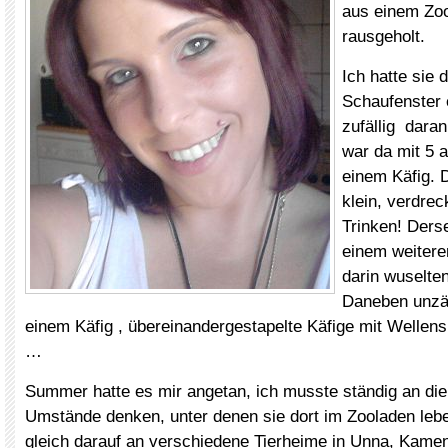
aus einem Zoo
rausgeholt.
Ich hatte sie 
Schaufenster e
zufällig dara
war da mit 5 
einem Käfig. D
klein, verdrec
Trinken! Ders
einem weitere
darin wuselte
Daneben unzäh
einem Käfig , übereinandergestapelte Käfige mit Wellens
…
Summer hatte es mir angetan, ich musste ständig an di
Umstände denken, unter denen sie dort im Zooladen le
gleich darauf an verschiedene Tierheime in Unna, Kam