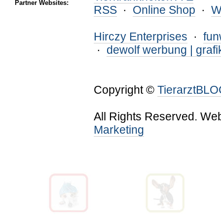
Partner Websites:
RSS
·
Online Shop
·
W
Hirczy Enterprises
·
fu
·
dewolf werbung | grafi
Copyright ©
TierarztBL
All Rights Reserved. We
Marketing