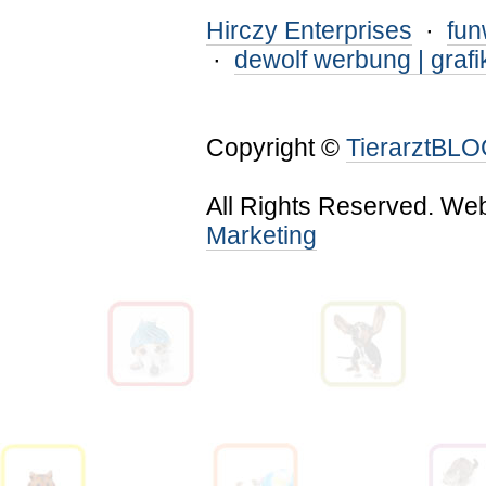
Hirczy Enterprises
·
fu
·
dewolf werbung | grafi
Copyright ©
TierarztBL
All Rights Reserved. We
Marketing