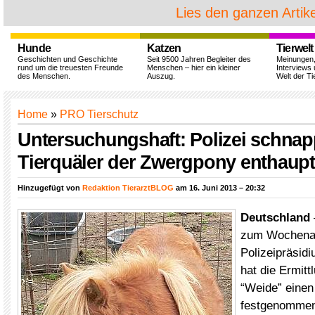
Lies den ganzen Artike
Hunde
Katzen
Tierwelt
Geschichten und Geschichte
Seit 9500 Jahren Begleiter des
Meinungen
rund um die treuesten Freunde
Menschen – hier ein kleiner
Interviews 
des Menschen.
Auszug.
Welt der Ti
Home
»
PRO Tierschutz
Untersuchungshaft: Polizei schnapp
Tierquäler der Zwergpony enthaupt
Hinzugefügt von
Redaktion TierarztBLOG
am 16. Juni 2013 – 20:32
Deutschland
zum Wochenau
Polizeipräsidi
hat die Ermit
“Weide” eine
festgenomme