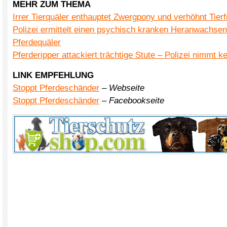
MEHR ZUM THEMA
Irrer Tierquäler enthauptet Zwergpony und verhöhnt Tier
Polizei ermittelt einen psychisch kranken Heranwachsen
Pferdequäler
Pferderipper attackiert trächtige Stute – Polizei nimmt k
LINK EMPFEHLUNG
Stoppt Pferdeschänder
–
Webseite
Stoppt Pferdeschänder
–
Facebookseite