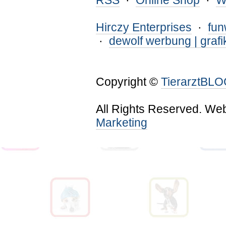
RSS
·
Online Shop
·
W
Hirczy Enterprises
·
fu
·
dewolf werbung | grafi
Copyright ©
TierarztBL
All Rights Reserved. We
Marketing