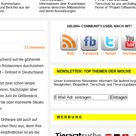
, Kommentare,
Informationen über Krankheiten
Tierschutz ist uns ein Anlie
und Berichte aus der
unserer tierischen Mitbewohner
Home of “Projekt Giftwarnka
ere.
und deren Auswirkungen.
100.000+ COMMUNITY-USER. MACH MIT!
2 Comments
RSS
Facebook
Twitter
YouTub
zischend auf die glühende
ne Röstaromen durchziehen
NEWSLETTER: TOP THEMEN DER WOCHE
 – Grillzeit in Deutschland.
Unser kostenloser Newsletter informiert Sie laufend bzgl
ind zwar schon längst
Neuigkeiten, Blogartikel, Tierschutz und Tierarztupdates
Saison, Nachzügler aber
m Juni ihr Grillbesteck
ste oder marinierte Steaks
n.
W E R B U N G
 Grillware übt auch auf
chen Reiz aus, denn ihre
empfindlicher ist als die