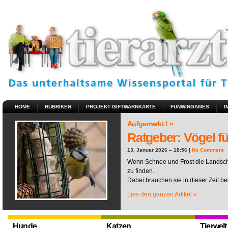
HOME
RUBRIKEN
PROJEKT GIFTWARNKARTE
FUNWINGAMES
I
Aufgemerkt ! »
Ratgeber: Vögel fü
13. Januar 2026 – 18:56 |
No Comment
Wenn Schnee und Frost die Landscha
zu finden.
Dabei brauchen sie in dieser Zeit be
Lies den ganzen Artikel »
Hunde
Katzen
Tierwelt