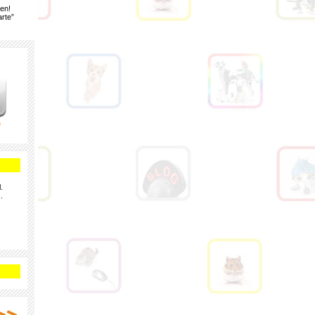
gen!
rte”
e
.
.