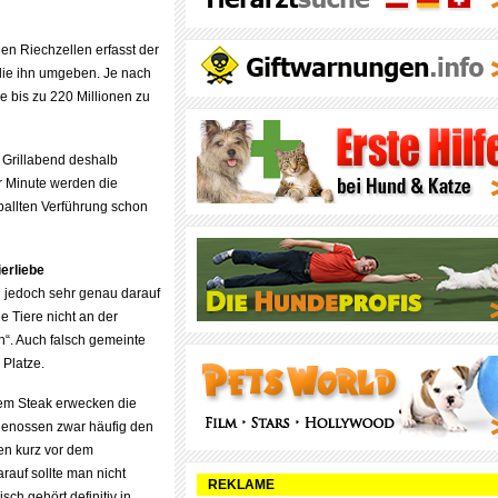
onen Riechzellen erfasst der
die ihn umgeben. Je nach
bis zu 220 Millionen zu
 Grillabend deshalb
er Minute werden die
ballten Verführung schon
erliebe
n jedoch sehr genau darauf
e Tiere nicht an der
en“. Auch falsch gemeinte
 Platze.
em Steak erwecken die
genossen zwar häufig den
den kurz vor dem
rauf sollte man nicht
REKLAME
eisch gehört definitiv in