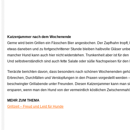
Katzenjammer nach dem Wochenende
Gerne wird beim Grillen ein Fässchen Bier angestochen. Der Zapfhahn tropft
etwas daneben und zu fortgeschrittener Stunde bleiben halbvolle Gläser unb
mancher Hund kann auch hier nicht widerstehen. Trunkenheit aber ist für den
Und selbstverständlich sind auch fette Salate oder süße Nachspeisen für den
Tierärzte berichten davon, dass besonders nach schönen Wochenenden gehä
Erbrechen, Durchfällen und Verstopfungen in den Praxen vorgestellt werden –
beschwingter Grillabende unter Freunden. Diesen Katzenjammer kann man si
ersparen, wenn man den Hund von der vermeintlich köstlichen Zwischenmahlze
MEHR ZUM THEMA
Grillzeit – Freud und Leid für Hunde