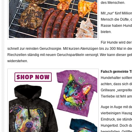
des Menschen.
Mit „nur“ fünf Milli
Mensch die Düfte, 
Rasse haben Hunde 
bieten.
Für Hunde wird der
schnell zur reinsten Geruchsorgie. Mit kurzen Atemzügen bis zu 300 Mal in d
Riechzellen ständig mit neuen Geruchspartikeln versorgt. Wer kann dieser ge
widerstehen.
Falsch gemeinte Ti
Hundehalter sollte
achten, dass sich di
Grillware „vergreif
Tierliebe ist fehl am
Auge in Auge mit d
vierbeinigen Haus
Eindruck, sie stün
Hungertod. Doch da
hereinfallen. Grillfl