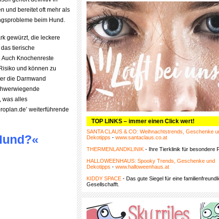
und bereitet oft mehr als
ngsprobleme beim Hund.
ark gewürzt, die leckere
r das tierische
 Auch Knochenreste
Risiko und können zu
ter die Darmwand
 schwerwiegende
 was alles
proplan.de’ weiterführende
TOP LINKS – immer einen Click wert!
SANTA CLAUS & CO: Weihnachtstrends, Geschenke u
Hund?«
Dekotipps
-
www.santaclaus.co.at
THERMENLANDKLINIK
- Ihre Tierklinik für besondere F
HALLOWEENHAUS: Spooky Trends, Geschenke und
Dekotipps
-
www.halloweenhaus.at
KIDDY SPACE
- Das gute Siegel für eine familienfreundl
Gesellschafft.