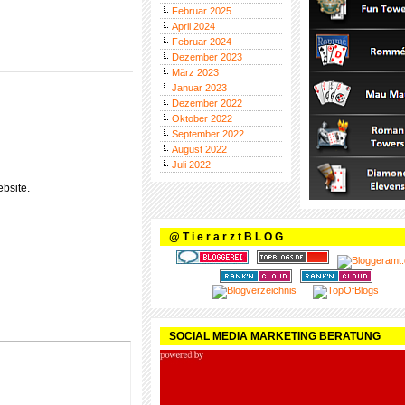
Februar 2025
April 2024
Februar 2024
Dezember 2023
März 2023
Januar 2023
Dezember 2022
Oktober 2022
September 2022
August 2022
Juli 2022
bsite.
@ T i e r a r z t B L O G
SOCIAL MEDIA MARKETING BERATUNG