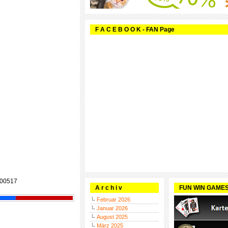
F A C E B O O K - FAN Page
00517
A r c h i v
FUN WIN GAME
Februar 2026
Januar 2026
August 2025
März 2025