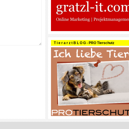
T i e r a r z t B L O G - PRO Tierschutz