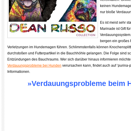
keinen Hundemagen 
nur bloße Verdauu
Es ist meist sehr st
Marinade ist Gift fü
Verdauungssystem.
bergen ein großes 
Verletzungen im Hundemagen führen. Schlimmstenfalls können Knochensplit
durchstoßen und Futterpartikel in die Bauchhöhle gelangen. Die Folge sind
Entzündungen des Bauchraums. Wer sich darüber hinaus informieren möchte,
Verdauungsprobleme bei Hunden
verursachen kann, findet auch auf ‘purina-
Informationen.
»Verdauungsprobleme beim 