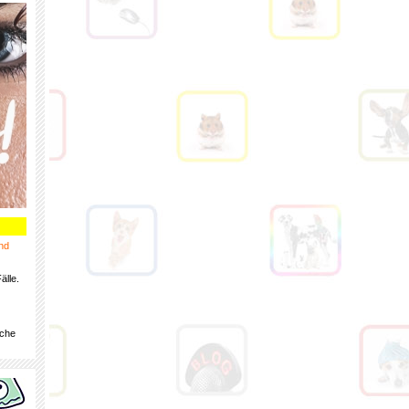
nd
älle.
iche