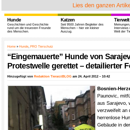
Lies den ganzen Artike
Hunde
Katzen
Tierwelt
Geschichten und Geschichte
Seit 9500 Jahren Begleiter des
Meinungen
rund um die treuesten Freunde
Menschen – hier ein kleiner
Interviews 
des Menschen.
Auszug.
Welt der Ti
Home
»
Hunde
,
PRO Tierschutz
“Eingemauerte” Hunde von Saraje
Protestwelle gerettet – detailierter 
Hinzugefügt von
Redaktion TierarztBLOG
am 24. April 2012 – 10:42
Bosnien-Herz
Paunovic, mitf
aus Sarajevo, 
verzweifelt an 
herrenlose Hu
Gebäude in der