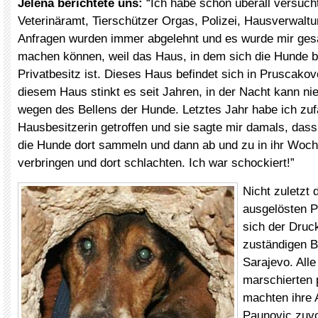
Jelena berichtete uns:
“Ich habe schon überall versucht
Veterinäramt, Tierschützer Orgas, Polizei, Hausverwalt
Anfragen wurden immer abgelehnt und es wurde mir gesa
machen können, weil das Haus, in dem sich die Hunde b
Privatbesitz ist. Dieses Haus befindet sich in Pruscakovoj
diesem Haus stinkt es seit Jahren, in der Nacht kann n
wegen des Bellens der Hunde. Letztes Jahr habe ich zufä
Hausbesitzerin getroffen und sie sagte mir damals, dass
die Hunde dort sammeln und dann ab und zu in ihr Woc
verbringen und dort schlachten. Ich war schockiert!”
Nicht zuletzt 
ausgelösten P
sich der Druck
zuständigen B
Sarajevo. Alle
marschierten p
machten ihre A
Paunovic zuvo