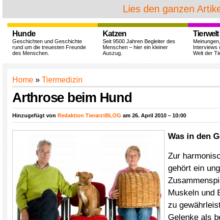
Lies den ganzen Artike
Hunde
Katzen
Tierwelt
Geschichten und Geschichte
Seit 9500 Jahren Begleiter des
Meinungen
rund um die treuesten Freunde
Menschen – hier ein kleiner
Interviews 
des Menschen.
Auszug.
Welt der Ti
Home
»
Tiermedizin
Arthrose beim Hund
Hinzugefügt von
Redaktion TierarztBLOG
am 26. April 2010 – 10:00
Was in den G
Zur harmonis
gehört ein un
Zusammenspie
Muskeln und 
zu gewährleist
Gelenke als b