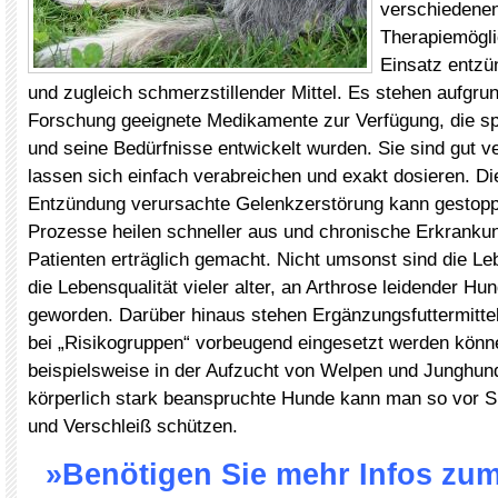
verschiedene
Therapiemögli
Einsatz entz
und zugleich schmerzstillender Mittel. Es stehen aufgrun
Forschung geeignete Medikamente zur Verfügung, die sp
und seine Bedürfnisse entwickelt wurden. Sie sind gut ve
lassen sich einfach verabreichen und exakt dosieren. Di
Entzündung verursachte Gelenkzerstörung kann gestopp
Prozesse heilen schneller aus und chronische Erkranku
Patienten erträglich gemacht. Nicht umsonst sind die L
die Lebensqualität vieler alter, an Arthrose leidender Hu
geworden. Darüber hinaus stehen Ergänzungsfuttermittel
bei „Risikogruppen“ vorbeugend eingesetzt werden könne
beispielsweise in der Aufzucht von Welpen und Junghund
körperlich stark beanspruchte Hunde kann man so vor S
und Verschleiß schützen.
»Benötigen Sie mehr Infos z