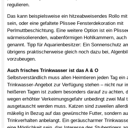
regulieren.
Das kann beispielsweise ein hitzeabweisendes Rollo mi
sein, oder eine gefaltete Plissee Fensterdekoration mit
Perlmuttbeschichtung. Eine weitere Option ist ein Plisse
wärmeisolierenden, wabenförmigen Hohlkammern, auch
genannt. Tipp für Aquarienbesitzer: Ein Sonnenschutz am
übrigens praktischerweise gleich noch dazu bei, Algenb
vorzubeugen.
Auch frisches Trinkwasser ist das A & O
Selbstverständlich muss allen Heimtieren jeden Tag ein
Trinkwasser-Angebot zur Verfügung stehen – nicht nur 
heißeren Tagen ist zudem besonders darauf zu achten,
wegen erhöhter Verkeimungsgefahr unbedingt zwei Mal t
ausgetauscht werden muss. Katzen sind zuweilen allerdi
mäkelig in Bezug auf das gewünschte Futter, sondern au
Trinkverhalten anbelangt. Ein geräuscharmer Trinkwass
eine Möglichkeit sein, das Interesse des Stubentigers an