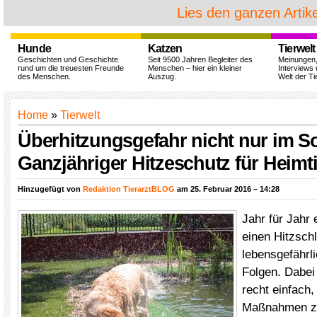
Lies den ganzen Artike
Hunde
Katzen
Tierwelt
Geschichten und Geschichte
Seit 9500 Jahren Begleiter des
Meinungen
rund um die treuesten Freunde
Menschen – hier ein kleiner
Interviews 
des Menschen.
Auszug.
Welt der Ti
Home
»
Tierwelt
Überhitzungsgefahr nicht nur im 
Ganzjähriger Hitzeschutz für Heimt
Hinzugefügt von
Redaktion TierarztBLOG
am 25. Februar 2016 – 14:28
Jahr für Jahr 
einen Hitzschl
lebensgefährli
Folgen. Dabei 
recht einfach
Maßnahmen zu