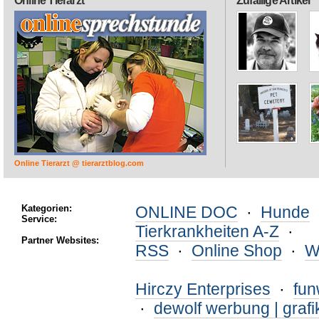
Online Tierarzt
Zufällige Artikel
Online Tierarzt @ tierarztblog.com
Kategorien:
ONLINE DOC
·
Hunde
Service:
Tierkrankheiten A-Z
·
Partner Websites:
RSS
·
Online Shop
·
W
Hirczy Enterprises
·
fu
·
dewolf werbung | grafi