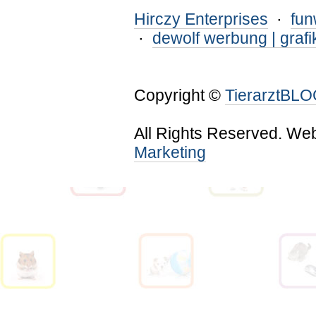
Hirczy Enterprises
·
fu
·
dewolf werbung | grafi
Copyright ©
TierarztBL
All Rights Reserved. We
Marketing