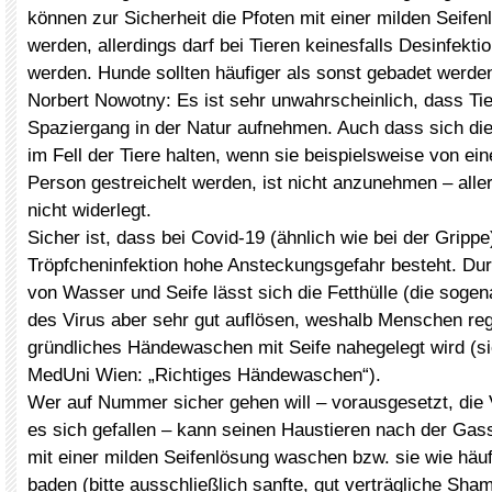
können zur Sicherheit die Pfoten mit einer milden Seif
werden, allerdings darf bei Tieren keinesfalls Desinfekti
werden. Hunde sollten häufiger als sonst gebadet werde
Norbert Nowotny: Es ist sehr unwahrscheinlich, dass Ti
Spaziergang in der Natur aufnehmen. Auch dass sich die 
im Fell der Tiere halten, wenn sie beispielsweise von eine
Person gestreichelt werden, ist nicht anzunehmen – alle
nicht widerlegt.
Sicher ist, dass bei Covid-19 (ähnlich wie bei der Grippe
Tröpfcheninfektion hohe Ansteckungsgefahr besteht. Du
von Wasser und Seife lässt sich die Fetthülle (die sogen
des Virus aber sehr gut auflösen, weshalb Menschen re
gründliches Händewaschen mit Seife nahegelegt wird (s
MedUni Wien: „Richtiges Händewaschen“).
Wer auf Nummer sicher gehen will – vorausgesetzt, die 
es sich gefallen – kann seinen Haustieren nach der Gas
mit einer milden Seifenlösung waschen bzw. sie wie häuf
baden (bitte ausschließlich sanfte, gut verträgliche S