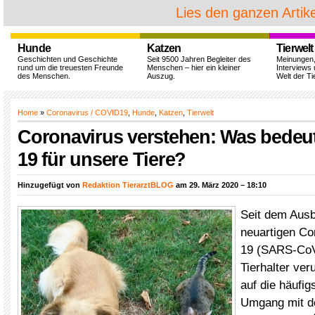
Lies den ganzen Artike
Hunde
Katzen
Tierwelt
Geschichten und Geschichte
Seit 9500 Jahren Begleiter des
Meinungen
rund um die treuesten Freunde
Menschen – hier ein kleiner
Interviews 
des Menschen.
Auszug.
Welt der Ti
Home
»
Coronavirus / COVID19
,
Hunde
,
Katzen
,
Tierwelt
Coronavirus verstehen: Was bedeu
19 für unsere Tiere?
Hinzugefügt von
Redaktion TierarztBLOG
am 29. März 2020 – 18:10
Seit dem Aus
neuartigen C
19 (SARS-CoV-
Tierhalter ver
auf die häufi
Umgang mit d