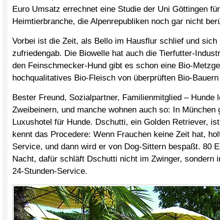
Euro Umsatz errechnet eine Studie der Uni Göttingen fü
Heimtierbranche, die Alpenrepubliken noch gar nicht berü
Vorbei ist die Zeit, als Bello im Hausflur schlief und sic
zufriedengab. Die Biowelle hat auch die Tierfutter-Industr
den Feinschmecker-Hund gibt es schon eine Bio-Metzgere
hochqualitatives Bio-Fleisch von überprüften Bio-Bauern 
Bester Freund, Sozialpartner, Familienmitglied – Hunde 
Zweibeinern, und manche wohnen auch so: In München g
Luxushotel für Hunde. Dschutti, ein Golden Retriever, i
kennt das Procedere: Wenn Frauchen keine Zeit hat, holt
Service, und dann wird er von Dog-Sittern bespaßt. 80 E
Nacht, dafür schläft Dschutti nicht im Zwinger, sondern i
24-Stunden-Service.