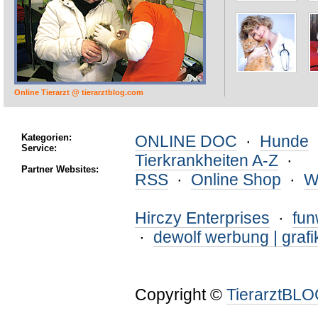
Online Tierarzt @ tierarztblog.com
Kategorien:
ONLINE DOC
·
Hunde
Service:
Tierkrankheiten A-Z
·
Partner Websites:
RSS
·
Online Shop
·
W
Hirczy Enterprises
·
fu
·
dewolf werbung | grafi
Copyright ©
TierarztBL