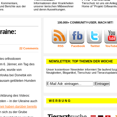
, Kommentare,
Informationen über Krankheiten
Tierschutz ist uns ein Anlie
und Berichte aus der
unserer tierischen Mitbewohner
Home of “Projekt Giftwarnka
ere.
und deren Auswirkungen.
100.000+ COMMUNITY-USER. MACH MIT!
raine:
RSS
Facebook
Twitter
YouTub
22 Comments
des orthodoxen
NEWSLETTER: TOP THEMEN DER WOCHE
m 6. Jänner, ein Tag des
Ruhe, wurde von
Unser kostenloser Newsletter informiert Sie laufend bzgl
Neuigkeiten, Blogartikel, Tierschutz und Tierarztupdates
rlovka bei Donetsk ein
ausam getöteten Hunden
rklärung des Videos:
W E R B U N G
isten – in der Ukraine auch
(
wir haben darüber bereits
n sich zu der Grube