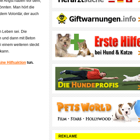
sie Angst haben vor dem,
önnten. Man hört die
dem Volontär, der auch
m Leben sei. Die
n und dann mit Beton
i einem weiteren steckt
 kann.
ine Hilfsaktion
tun.
REKLAME