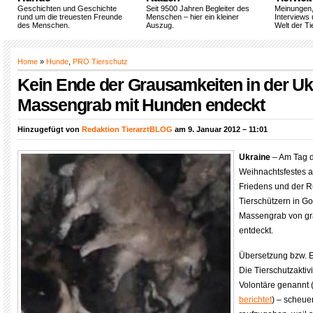
Geschichten und Geschichte
Seit 9500 Jahren Begleiter des
Meinungen
rund um die treuesten Freunde
Menschen – hier ein kleiner
Interviews 
des Menschen.
Auszug.
Welt der Ti
Home
»
Hunde
,
PRO Tierschutz
Kein Ende der Grausamkeiten in der Uk
Massengrab mit Hunden endeckt
Hinzugefügt von
Redaktion TierarztBLOG
am 9. Januar 2012 – 11:01
Ukraine
– Am Tag 
Weihnachtsfestes a
Friedens und der 
Tierschützern in Go
Massengrab von gr
entdeckt.
Übersetzung bzw. E
Die Tierschutzaktiv
Volontäre genannt 
berichtet
) – scheue