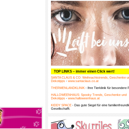
TOP LINKS – immer einen Click wert!
SANTA CLAUS & CO: Weihnachtstrends, Geschenke u
Dekotipps
-
www.santaclaus.co.at
THERMENLANDKLINIK
- Ihre Tierklinik für besondere F
HALLOWEENHAUS: Spooky Trends, Geschenke und
Dekotipps
-
www.halloweenhaus.at
KIDDY SPACE
- Das gute Siegel für eine familienfreundl
Gesellschafft.