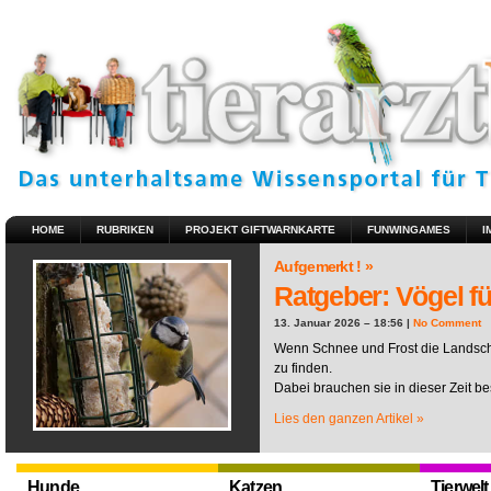
HOME
RUBRIKEN
PROJEKT GIFTWARNKARTE
FUNWINGAMES
I
Aufgemerkt ! »
Ratgeber: Vögel fü
13. Januar 2026 – 18:56 |
No Comment
Wenn Schnee und Frost die Landscha
zu finden.
Dabei brauchen sie in dieser Zeit be
Lies den ganzen Artikel »
Hunde
Katzen
Tierwelt