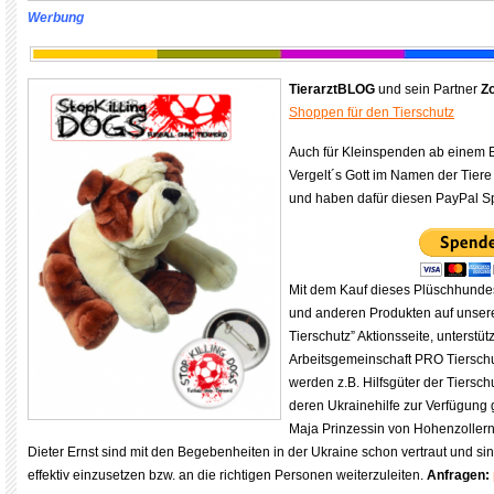
Werbung
TierarztBLOG
und sein Partner
Z
Shoppen für den Tierschutz
Auch für Kleinspenden ab einem Eu
Vergelt´s Gott im Namen der Tiere
und haben dafür diesen PayPal Sp
Mit dem Kauf dieses Plüschhundes
und anderen Produkten auf unser
Tierschutz” Aktionsseite, unterstütz
Arbeitsgemeinschaft PRO Tierschu
werden z.B. Hilfsgüter der Tiersch
deren Ukrainehilfe zur Verfügung g
Maja Prinzessin von Hohenzollern
Dieter Ernst sind mit den Begebenheiten in der Ukraine schon vertraut und sind
effektiv einzusetzen bzw. an die richtigen Personen weiterzuleiten.
Anfragen: