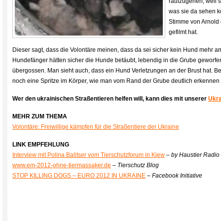
raufzugehen, weil 
was sie da sehen k
Stimme von Arnold 
gefilmt hat.
Dieser sagt, dass die Volontäre meinen, dass da sei sicher kein Hund mehr a
Hundefänger hätten sicher die Hunde betäubt, lebendig in die Grube geworfe
übergossen. Man sieht auch, dass ein Hund Verletzungen an der Brust hat. Be
noch eine Spritze im Körper, wie man vom Rand der Grube deutlich erkennen
Wer den ukrainischen Straßentieren helfen will, kann dies mit unserer
Ukra
MEHR ZUM THEMA
Volontäre: Freiwillige kämpfen für die Straßentiere der Ukraine
LINK EMPFEHLUNG
Interview mit Polina Balitser vom Tierschutzforum in Kiew
–
by Haustier Radio
www.em-2012-ohne-tiermassaker.de
–
Tierschutz Blog
STOP KILLING DOGS – EURO 2012 IN UKRAINE
–
Facebook Initiative