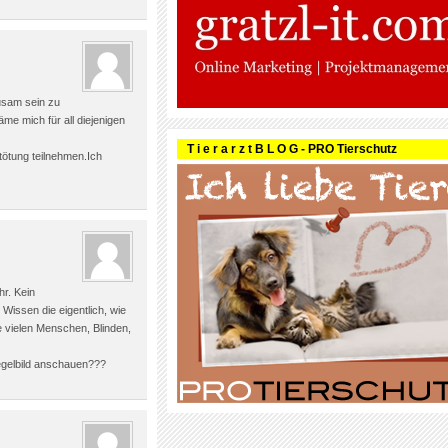
usam sein zu
me mich für all diejenigen
T i e r a r z t B L O G - PRO Tierschutz
ötung teilnehmen.Ich
hr. Kein
issen die eigentlich, wie
vielen Menschen, Blinden,
iegelbild anschauen???