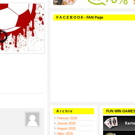
F A C E B O O K - FAN Page
A r c h i v
FUN WIN GAME
Februar 2026
Januar 2026
August 2025
März 2025