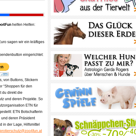
oo4Fun
helfen Helfen:
ro sagen wir ein kräftiges
endenbutton eingerichtet:
, von Buttons, Stickern
er “Shoppen für den
t du direkt die
tz und deren Projekte. So
utzorganisation ETN für
estellt: ETN Botschafterin
 und deren Präsident
 in der Lage, Hilfsmittel
protierschutz@zoo4fun.at