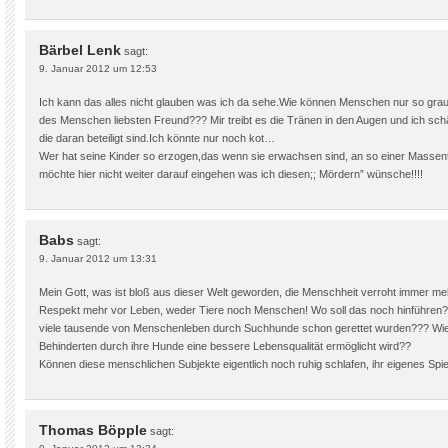
Bärbel Lenk
sagt:
9. Januar 2012 um 12:53
Ich kann das alles nicht glauben was ich da sehe.Wie können Menschen nur so gra
des Menschen liebsten Freund??? Mir treibt es die Tränen in den Augen und ich schä
die daran beteiligt sind.Ich könnte nur noch kot…
Wer hat seine Kinder so erzogen,das wenn sie erwachsen sind, an so einer Massent
möchte hier nicht weiter darauf eingehen was ich diesen;; Mördern” wünsche!!!!
Babs
sagt:
9. Januar 2012 um 13:31
Mein Gott, was ist bloß aus dieser Welt geworden, die Menschheit verroht immer me
Respekt mehr vor Leben, weder Tiere noch Menschen! Wo soll das noch hinführen? W
viele tausende von Menschenleben durch Suchhunde schon gerettet wurden??? Wie 
Behinderten durch ihre Hunde eine bessere Lebensqualität ermöglicht wird??
Können diese menschlichen Subjekte eigentlich noch ruhig schlafen, ihr eigenes Sp
Thomas Böpple
sagt: