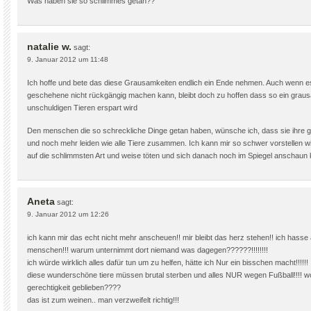
Was haben sie so schlimmes getan??
natalie w.
sagt:
9. Januar 2012 um 11:48
Ich hoffe und bete das diese Grausamkeiten endlich ein Ende nehmen. Auch wenn e
geschehene nicht rückgängig machen kann, bleibt doch zu hoffen dass so ein grau
unschuldigen Tieren erspart wird
Den menschen die so schreckliche Dinge getan haben, wünsche ich, dass sie ihre
und noch mehr leiden wie alle Tiere zusammen. Ich kann mir so schwer vorstellen w
auf die schlimmsten Art und weise töten und sich danach noch im Spiegel anschau
Aneta
sagt:
9. Januar 2012 um 12:26
ich kann mir das echt nicht mehr anscheuen!! mir bleibt das herz stehen!! ich hasse a
menschen!!! warum unternimmt dort niemand was dagegen??????!!!!!!!!
ich würde wirklich alles dafür tun um zu helfen, hätte ich Nur ein bisschen macht!!!!!!
diese wunderschöne tiere müssen brutal sterben und alles NUR wegen Fußball!!!! wo i
gerechtigkeit geblieben????
das ist zum weinen.. man verzweifelt richtig!!!