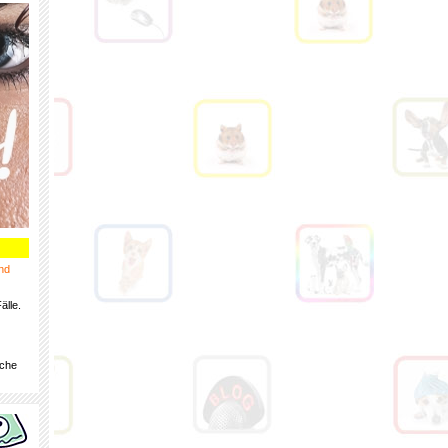
nd
älle.
iche