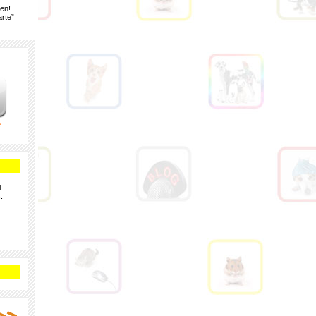
gen!
rte”
e
.
.