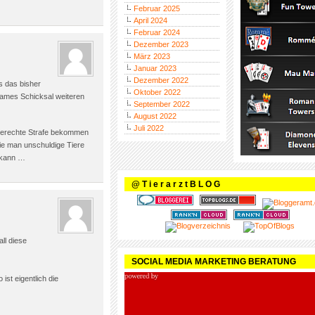
Februar 2025
April 2024
Februar 2024
Dezember 2023
März 2023
Januar 2023
Dezember 2022
s das bisher
Oktober 2022
sames Schicksal weiteren
September 2022
August 2022
Juli 2022
 gerechte Strafe bekommen
ie man unschuldige Tiere
n kann …
@ T i e r a r z t B L O G
ll diese
SOCIAL MEDIA MARKETING BERATUNG
st eigentlich die