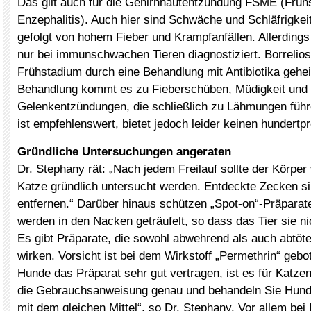
Das gilt auch für die Gehirnhautentzündung FSME (Fr
Enzephalitis). Auch hier sind Schwäche und Schläfrigkei
gefolgt von hohem Fieber und Krampfanfällen. Allerding
nur bei immunschwachen Tieren diagnostiziert. Borrelio
Frühstadium durch eine Behandlung mit Antibiotika gehe
Behandlung kommt es zu Fieberschüben, Müdigkeit und
Gelenkentzündungen, die schließlich zu Lähmungen führ
ist empfehlenswert, bietet jedoch leider keinen hundertp
Gründliche Untersuchungen angeraten
Dr. Stephany rät: „Nach jedem Freilauf sollte der Körpe
Katze gründlich untersucht werden. Entdeckte Zecken si
entfernen.“ Darüber hinaus schützen „Spot-on“-Präparate
werden in den Nacken geträufelt, so dass das Tier sie n
Es gibt Präparate, die sowohl abwehrend als auch abtö
wirken. Vorsicht ist bei dem Wirkstoff „Permethrin“ geb
Hunde das Präparat sehr gut vertragen, ist es für Katzen 
die Gebrauchsanweisung genau und behandeln Sie Hund
mit dem gleichen Mittel“, so Dr. Stephany. Vor allem bei