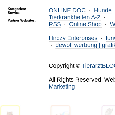
Kategorien:
ONLINE DOC
·
Hunde
Service:
Tierkrankheiten A-Z
·
Partner Websites:
RSS
·
Online Shop
·
W
Hirczy Enterprises
·
fu
·
dewolf werbung | grafi
Copyright ©
TierarztBL
All Rights Reserved. We
Marketing