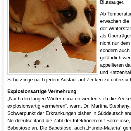
Blutsauger.
Ab Temperatu
erwachen die 
der Wintersta
als Überträge
nicht nur de
sondern auch 
gefährlich we
appellieren da
und Katzenhalt
Schützlinge nach jedem Auslauf auf Zecken zu untersuc
Explosionsartige Vermehrung
„Nach den langen Wintermonaten werden sich die Zecke
explosionsartig vermehren“, warnt Dr. Martina Stephany
Schwerpunkt der Erkrankungen bisher in Süddeutschland l
Norddeutschland die Zahl der Infektionen mit Borrelios
Babesiose an. Die Babesiose, auch „Hunde-Malaria“ gena