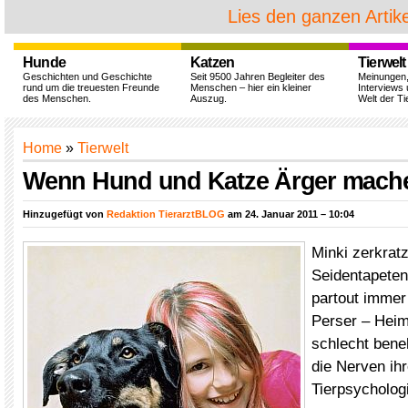
Lies den ganzen Artike
Hunde
Katzen
Tierwelt
Geschichten und Geschichte
Seit 9500 Jahren Begleiter des
Meinungen
rund um die treuesten Freunde
Menschen – hier ein kleiner
Interviews 
des Menschen.
Auszug.
Welt der Ti
Home
»
Tierwelt
Wenn Hund und Katze Ärger mach
Hinzugefügt von
Redaktion TierarztBLOG
am 24. Januar 2011 – 10:04
Minki zerkratz
Seidentapeten
partout immer
Perser – Heimt
schlecht bene
die Nerven ihr
Tierpsycholog