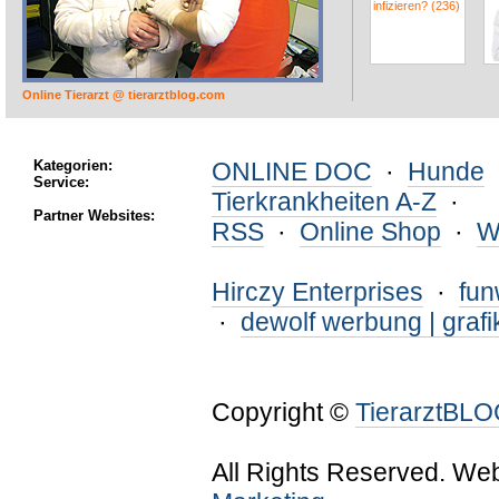
Online Tierarzt @ tierarztblog.com
Kategorien:
ONLINE DOC
·
Hunde
Service:
Tierkrankheiten A-Z
·
Partner Websites:
RSS
·
Online Shop
·
W
Hirczy Enterprises
·
fu
·
dewolf werbung | grafi
Copyright ©
TierarztBL
All Rights Reserved. We