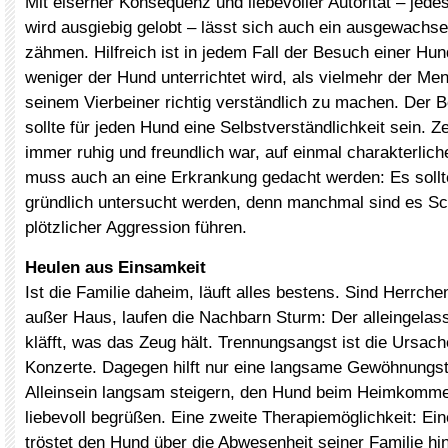
Mit eiserner Konsequenz und liebevoller Autorität – jedes
wird ausgiebig gelobt – lässt sich auch ein ausgewach
zähmen. Hilfreich ist in jedem Fall der Besuch einer Hu
weniger der Hund unterrichtet wird, als vielmehr der Men
seinem Vierbeiner richtig verständlich zu machen. Der 
sollte für jeden Hund eine Selbstverständlichkeit sein. Ze
immer ruhig und freundlich war, auf einmal charakterlic
muss auch an eine Erkrankung gedacht werden: Es sollt
gründlich untersucht werden, denn manchmal sind es S
plötzlicher Aggression führen.
Heulen aus Einsamkeit
Ist die Familie daheim, läuft alles bestens. Sind Herrch
außer Haus, laufen die Nachbarn Sturm: Der alleingelas
kläfft, was das Zeug hält. Trennungsangst ist die Ursach
Konzerte. Dagegen hilft nur eine langsame Gewöhnungst
Alleinsein langsam steigern, den Hund beim Heimkomm
liebevoll begrüßen. Eine zweite Therapiemöglichkeit: Ei
tröstet den Hund über die Abwesenheit seiner Familie hi