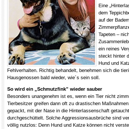
Eine „Hinterla
dem Teppichbo
auf der Badem
Zimmerpflanze
Tapeten – nic
Zusammenlebe
ein reines Ve
steckt hinter 
Hund und Kat
Fehlverhalten. Richtig behandelt, benehmen sich die tier
Hausgenossen bald wieder, wie´s sein soll.
So wird ein „Schmutzfink” wieder sauber
Besonders unangenehm ist es, wenn ein Tier nicht zimme
Tierbesitzer greifen dann oft zu drastischen Maßnahmen:
gepackt, mit der Nase in die Hinterlassenschaft getaucht
durchgeschüttelt. Solche Aggressionsausbrüche sind ver
völlig nutzlos: Denn Hund und Katze können nicht verst