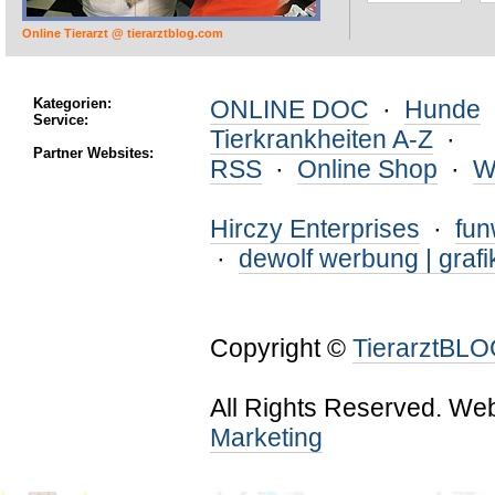
Online Tierarzt @ tierarztblog.com
Kategorien:
ONLINE DOC
·
Hunde
Service:
Tierkrankheiten A-Z
·
Partner Websites:
RSS
·
Online Shop
·
W
Hirczy Enterprises
·
fu
·
dewolf werbung | grafi
Copyright ©
TierarztBL
All Rights Reserved. We
Marketing