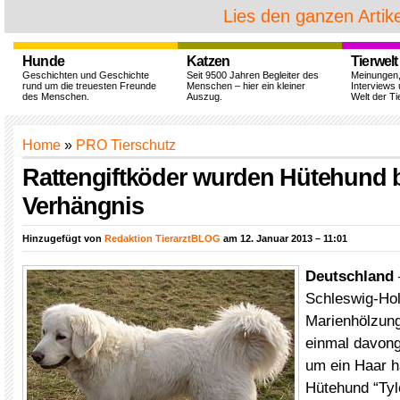
Lies den ganzen Artike
Hunde
Katzen
Tierwelt
Geschichten und Geschichte
Seit 9500 Jahren Begleiter des
Meinungen
rund um die treuesten Freunde
Menschen – hier ein kleiner
Interviews 
des Menschen.
Auszug.
Welt der Ti
Home
»
PRO Tierschutz
Rattengiftköder wurden Hütehund 
Verhängnis
Hinzugefügt von
Redaktion TierarztBLOG
am 12. Januar 2013 – 11:01
Deutschland
Schleswig-Hol
Marienhölzung
einmal davo
um ein Haar hä
Hütehund “Tyl