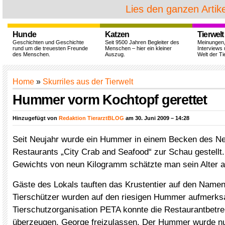
Lies den ganzen Artike
Hunde
Katzen
Tierwelt
Geschichten und Geschichte
Seit 9500 Jahren Begleiter des
Meinungen
rund um die treuesten Freunde
Menschen – hier ein kleiner
Interviews 
des Menschen.
Auszug.
Welt der Ti
Home
»
Skurriles aus der Tierwelt
Hummer vorm Kochtopf gerettet
Hinzugefügt von
Redaktion TierarztBLOG
am 30. Juni 2009 – 14:28
Seit Neujahr wurde ein Hummer in einem Becken des N
Restaurants „City Crab and Seafood“ zur Schau gestell
Gewichts von neun Kilogramm schätzte man sein Alter a
Gäste des Lokals tauften das Krustentier auf den Name
Tierschützer wurden auf den riesigen Hummer aufmerks
Tierschutzorganisation PETA konnte die Restaurantbetre
überzeugen, George freizulassen. Der Hummer wurde nu