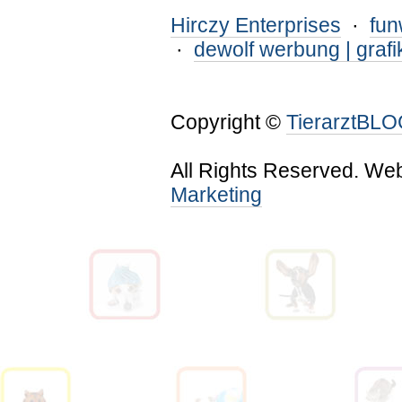
Hirczy Enterprises
·
fu
·
dewolf werbung | grafi
Copyright ©
TierarztBL
All Rights Reserved. We
Marketing