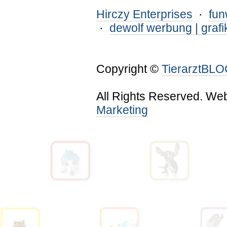
Hirczy Enterprises
·
fu
·
dewolf werbung | grafi
Copyright ©
TierarztBL
All Rights Reserved. We
Marketing