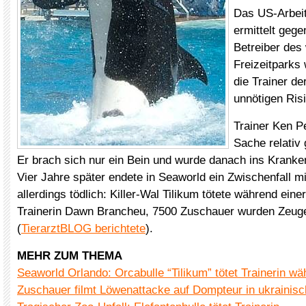
Das US-Arbei
ermittelt geg
Betreiber des
Freizeitparks
die Trainer de
unnötigen Ris
Trainer Ken P
Sache relativ 
Er brach sich nur ein Bein und wurde danach ins Kranke
Vier Jahre später endete in Seaworld ein Zwischenfall m
allerdings tödlich: Killer-Wal Tilikum tötete während eine
Trainerin Dawn Brancheu, 7500 Zuschauer wurden Zeuge
(
TierarztBLOG berichtete
).
MEHR ZUM THEMA
Seaworld Orlando: Orcabulle “Tilikum” tötet Trainerin w
Zuschauer filmt Löwenattacke auf Dompteur in ukrainis