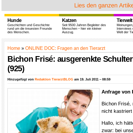
Lies den ganzen Artike
Hunde
Katzen
Tierwelt
Geschichten und Geschichte
Seit 9500 Jahren Begleiter des
Meinungen
rund um die treuesten Freunde
Menschen – hier ein kleiner
Interviews 
des Menschen.
Auszug.
Welt der Ti
Home
»
ONLINE DOC: Fragen an den Tierarzt
Bichon Frisé: ausgerenkte Schulte
(925)
Hinzugefügt von
Redaktion TierarztBLOG
am 19. Juli 2011 – 08:59
Anfrage von P
Bichon Frisé, 
nicht kastriert
Hallo, ich hät
zwar: bei uns