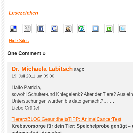
Lesezeichen
Hide Sites
One Comment »
Dr. Michaela Labitsch
sagt:
19. Juli 2011 um 09:00
Hallo Patricia,
sowohl Schulter-und Kniegelenk? Alter der Tiere? Aus e
Untersuchungen wurden bis dato gemacht?…….
Liebe Grüße!
TierarztBLOG GesundheitsTIPP:
A
nimal
C
ancer
T
est
Krebsvorsorge für dein Tier: Speichelprobe genügt – 
schmerzfrei, stressfrei