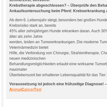
Krebstherapie abgeschlossen? – Überprüfe den Beha
Ankaufsuntersuchung beim Pferd: Krebserkrankung 
Ab dem 6. Lebensjahr steigt, besonders bei großen Hund
Krebsrisiko stark an, bereits
45% aller zehnjährigen Hunde erkranken daran. Auch 30% 
älter als zehn Jahre
werden, leiden an Tumorerkrankungen. Die moderne Tumo
Veterinärmedizin bietet
Hilfe, die Verbindung von Chirurgie, Strahlentherapie, C
neuen medizinischen
Behandlungsmöglichkeiten erlaubt eine wirksame Tumor
maximaler
Überlebenszeit bei erhaltener Lebensqualität für das Tier:
Voraussetzung ist jedoch eine frühzeitige Diagnose! –
A
nimal
C
ancer
T
est