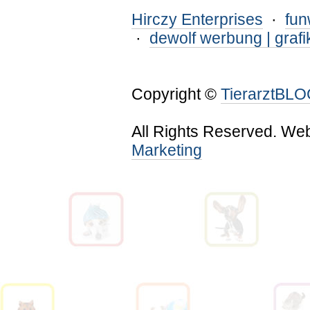
Hirczy Enterprises
·
fu
·
dewolf werbung | grafi
Copyright ©
TierarztBL
All Rights Reserved. We
Marketing