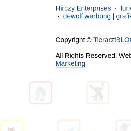
Hirczy Enterprises
·
fu
·
dewolf werbung | grafi
Copyright ©
TierarztBL
All Rights Reserved. We
Marketing