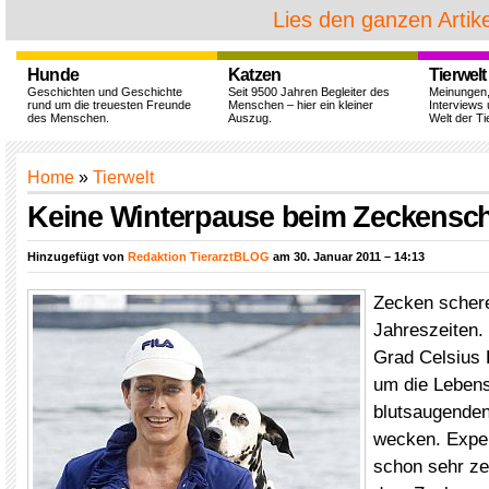
Lies den ganzen Artike
Hunde
Katzen
Tierwelt
Geschichten und Geschichte
Seit 9500 Jahren Begleiter des
Meinungen
rund um die treuesten Freunde
Menschen – hier ein kleiner
Interviews 
des Menschen.
Auszug.
Welt der Ti
Home
»
Tierwelt
Keine Winterpause beim Zeckensc
Hinzugefügt von
Redaktion TierarztBLOG
am 30. Januar 2011 – 14:13
Zecken schere
Jahreszeiten.
Grad Celsius 
um die Lebens
blutsaugenden
wecken. Exper
schon sehr zei