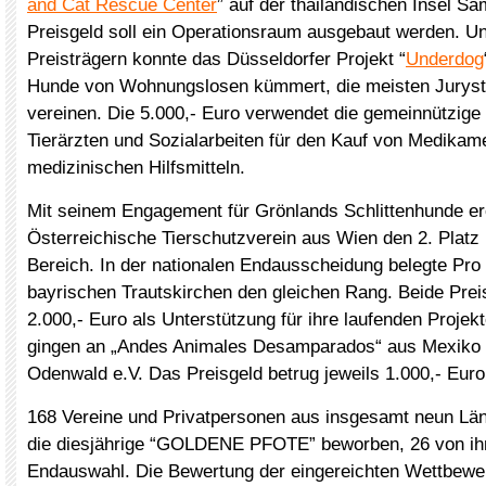
and Cat Rescue Center
” auf der thailändischen Insel Sa
Preisgeld soll ein Operationsraum ausgebaut werden. Un
Preisträgern konnte das Düsseldorfer Projekt “
Underdog
Hunde von Wohnungslosen kümmert, die meisten Juryst
vereinen. Die 5.000,- Euro verwendet die gemeinnützige
Tierärzten und Sozialarbeiten für den Kauf von Medikam
medizinischen Hilfsmitteln.
Mit seinem Engagement für Grönlands Schlittenhunde er
Österreichische Tierschutzverein aus Wien den 2. Platz 
Bereich. In der nationalen Endausscheidung belegte Pro
bayrischen Trautskirchen den gleichen Rang. Beide Preis
2.000,- Euro als Unterstützung für ihre laufenden Projekt
gingen an „Andes Animales Desamparados“ aus Mexiko u
Odenwald e.V. Das Preisgeld betrug jeweils 1.000,- Euro
168 Vereine und Privatpersonen aus insgesamt neun Länd
die diesjährige “GOLDENE PFOTE” beworben, 26 von ih
Endauswahl. Die Bewertung der eingereichten Wettbewe