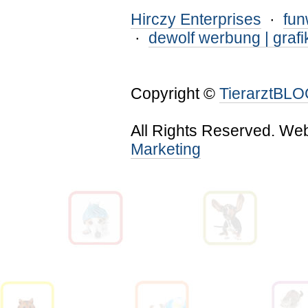
Hirczy Enterprises
·
fu
·
dewolf werbung | grafi
Copyright ©
TierarztBL
All Rights Reserved. We
Marketing