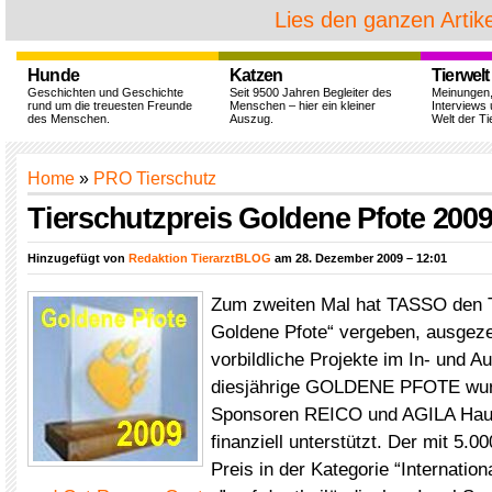
Lies den ganzen Artike
Hunde
Katzen
Tierwelt
Geschichten und Geschichte
Seit 9500 Jahren Begleiter des
Meinungen
rund um die treuesten Freunde
Menschen – hier ein kleiner
Interviews 
des Menschen.
Auszug.
Welt der Ti
Home
»
PRO Tierschutz
Tierschutzpreis Goldene Pfote 200
Hinzugefügt von
Redaktion TierarztBLOG
am 28. Dezember 2009 – 12:01
Zum zweiten Mal hat TASSO den T
Goldene Pfote“ vergeben, ausgez
vorbildliche Projekte im In- und A
diesjährige GOLDENE PFOTE wur
Sponsoren REICO und AGILA Haus
finanziell unterstützt. Der mit 5.00
Preis in der Kategorie “Internation