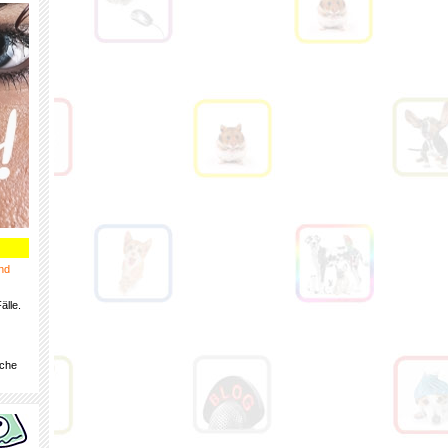
nd
älle.
iche