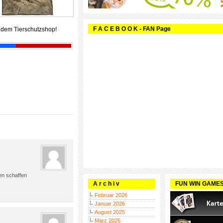
F A C E B O O K - FAN Page
 dem Tierschutzshop!
en schaffen
A r c h i v
FUN WIN GAME
Februar 2026
Januar 2026
August 2025
März 2025