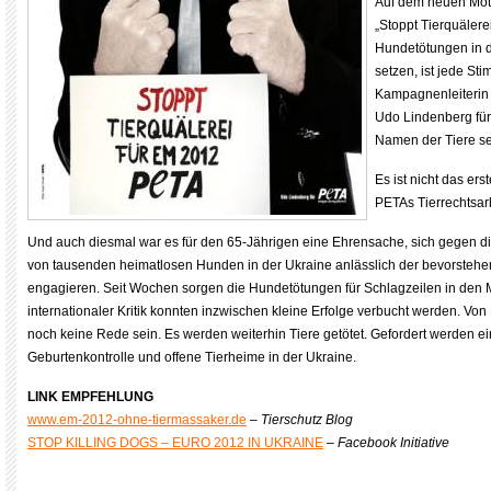
Auf dem neuen Motiv
„Stoppt Tierquälere
Hundetötungen in d
setzen, ist jede Sti
Kampagnenleiterin 
Udo Lindenberg fü
Namen der Tiere se
Es ist nicht das er
PETAs Tierrechtsarb
Und auch diesmal war es für den 65-Jährigen eine Ehrensache, sich gegen 
von tausenden heimatlosen Hunden in der Ukraine anlässlich der bevorsteh
engagieren. Seit Wochen sorgen die Hundetötungen für Schlagzeilen in den
internationaler Kritik konnten inzwischen kleine Erfolge verbucht werden. V
noch keine Rede sein. Es werden weiterhin Tiere getötet. Gefordert werden 
Geburtenkontrolle und offene Tierheime in der Ukraine.
LINK EMPFEHLUNG
www.em-2012-ohne-tiermassaker.de
–
Tierschutz Blog
STOP KILLING DOGS – EURO 2012 IN UKRAINE
–
Facebook Initiative