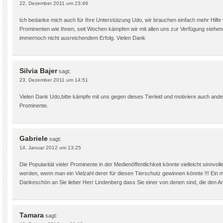
22. Dezember 2011 um 23:46
Ich bedanke mich auch für Ihre Unterstützung Udo, wir brauchen einfach mehr Hilfe
Prominenten wie Ihnen, seit Wochen kämpfen wir mit allen uns zur Verfügung stehend
immernoch nicht ausreichendem Erfolg. Vielen Dank
Silvia Bajer
sagt:
23. Dezember 2011 um 14:51
Vielen Dank Udo,bitte kämpfe mit uns gegen dieses Tierleid und motiviere auch and
Prominente.
Gabriele
sagt:
14. Januar 2012 um 13:25
Die Popularität vieler Prominente in der Medienöffentlichkeit könnte vielleicht sinnvoll
werden, wenn man ein Vielzahl derer für diesen Tierschutz gewinnen könnte !!! Ein m
Dankeschön an Sie lieber Herr Lindenberg dass Sie einer von denen sind, die den A
Tamara
sagt: