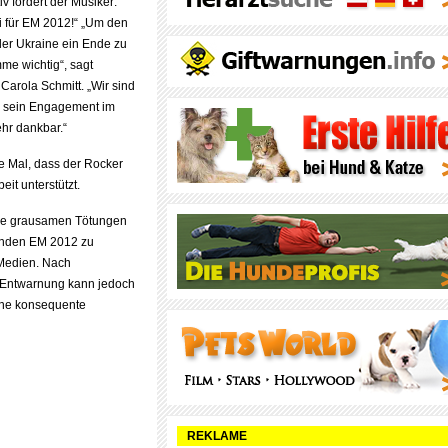
 fordert der Musiker:
i für EM 2012!“ „Um den
er Ukraine ein Ende zu
mme wichtig“, sagt
Carola Schmitt. „Wir sind
r sein Engagement im
hr dankbar.“
ste Mal, dass der Rocker
eit unterstützt.
die grausamen Tötungen
enden EM 2012 zu
 Medien. Nach
on Entwarnung kann jedoch
eine konsequente
REKLAME