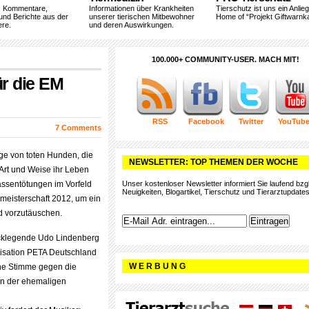
, Kommentare,
Informationen über Krankheiten
Tierschutz ist uns ein Anlie
und Berichte aus der
unserer tierischen Mitbewohner
Home of “Projekt Giftwarnka
ere.
und deren Auswirkungen.
100.000+ COMMUNITY-USER. MACH MIT!
ür die EM
RSS
Facebook
Twitter
YouTub
7 Comments
ge von toten Hunden, die
NEWSLETTER: TOP THEMEN DER WOCHE
 Art und Weise ihr Leben
ssentötungen im Vorfeld
Unser kostenloser Newsletter informiert Sie laufend bzgl
Neuigkeiten, Blogartikel, Tierschutz und Tierarztupdates
meisterschaft 2012, um ein
ld vorzutäuschen.
ocklegende Udo Lindenberg
nisation PETA Deutschland
W E R B U N G
ine Stimme gegen die
in der ehemaligen