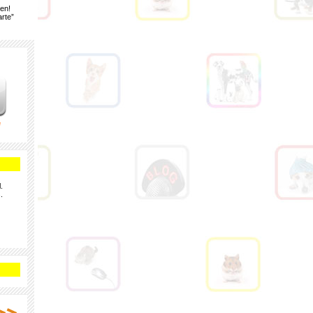
gen!
rte”
e
.
.