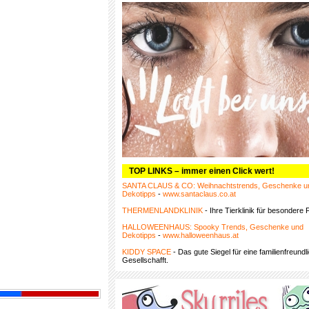
TOP LINKS – immer einen Click wert!
SANTA CLAUS & CO: Weihnachtstrends, Geschenke u
Dekotipps
-
www.santaclaus.co.at
THERMENLANDKLINIK
- Ihre Tierklinik für besondere F
HALLOWEENHAUS: Spooky Trends, Geschenke und
Dekotipps
-
www.halloweenhaus.at
KIDDY SPACE
- Das gute Siegel für eine familienfreundl
Gesellschafft.