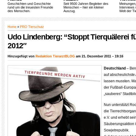
Geschichten und Geschichte
Seit 9500 Jahren Begleiter des
Meinungen
rund um die treuesten Freunde
Menschen – hier ein kleiner
Interviews 
des Menschen.
Auszug.
Welt der Ti
Home
»
PRO Tierschutz
Udo Lindenberg: “Stoppt Tierquälerei f
2012″
Hinzugefügt von
Redaktion TierarztBLOG
am 21. Dezember 2011 – 19:16
Deutschland
– Ber
auf abscheulichste
lassen mussten. Ma
der Fußball-Europa
„sauberes“ Stadtbi
Nun unterstützt R
die Tierrechtsorga
e.V. und erhebt se
Säuberungsaktion 
Sowjetrepublik.