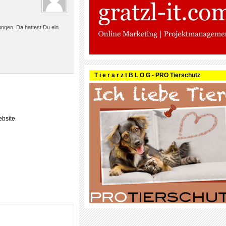
ngen. Da hattest Du ein
T i e r a r z t B L O G - PRO Tierschutz
bsite.