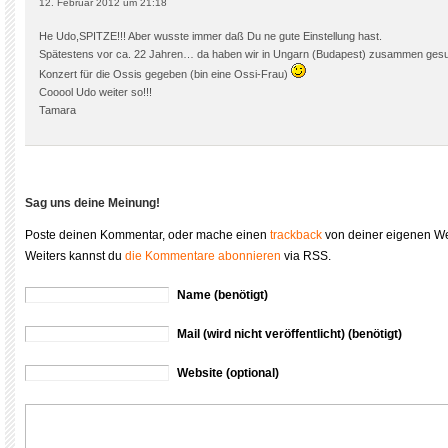
12. Februar 2012 um 21:18
He Udo,SPITZE!!! Aber wusste immer daß Du ne gute Einstellung hast.
Spätestens vor ca. 22 Jahren… da haben wir in Ungarn (Budapest) zusammen gesu
Konzert für die Ossis gegeben (bin eine Ossi-Frau)
Cooool Udo weiter so!!!
Tamara
Sag uns deine Meinung!
Poste deinen Kommentar, oder mache einen
trackback
von deiner eigenen We
Weiters kannst du
die Kommentare abonnieren
via RSS.
Name (benötigt)
Mail (wird nicht veröffentlicht) (benötigt)
Website (optional)