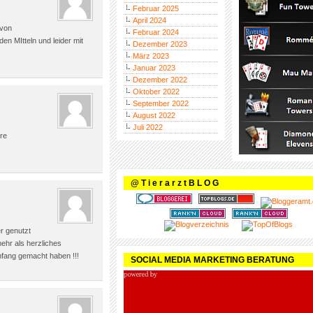
Februar 2025
April 2024
 von
Februar 2024
en MItteln und leider mit
Dezember 2023
März 2023
Januar 2023
Dezember 2022
Oktober 2022
September 2022
August 2022
Juli 2022
ere
@ T i e r a r z t B L O G
er genutzt
ehr als herzliches
nfang gemacht haben !!!
SOCIAL MEDIA MARKETING BERATUNG