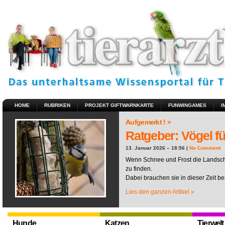
HOME
RUBRIKEN
PROJEKT GIFTWARNKARTE
FUNWINGAMES
I
Aufgemerkt ! »
Ratgeber: Vögel fü
13. Januar 2026 – 18:56 |
No Comment
Wenn Schnee und Frost die Landscha
zu finden.
Dabei brauchen sie in dieser Zeit be
Lies den ganzen Artikel »
Hunde
Katzen
Tierwelt