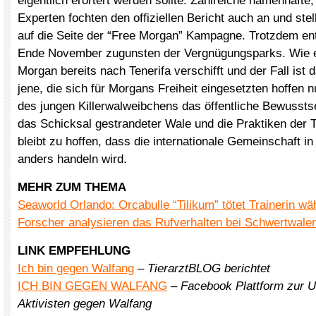
eigentlich erörtert werden sollte. Zahlreiche namenhafte
Experten fochten den offiziellen Bericht auch an und stell
auf die Seite der “Free Morgan” Kampagne. Trotzdem en
Ende November zugunsten der Vergnügungsparks. Wie e
Morgan bereits nach Tenerifa verschifft und der Fall ist d
jene, die sich für Morgans Freiheit eingesetzten hoffen n
des jungen Killerwalweibchens das öffentliche Bewusstse
das Schicksal gestrandeter Wale und die Praktiken der
bleibt zu hoffen, dass die internationale Gemeinschaft in
anders handeln wird.
MEHR ZUM THEMA
Seaworld Orlando: Orcabulle “Tilikum” tötet Trainerin w
Forscher analysieren das Rufverhalten bei Schwertwale
LINK EMPFEHLUNG
Ich bin gegen Walfang
–
TierarztBLOG berichtet
ICH BIN GEGEN WALFANG
–
Facebook Plattform zur U
Aktivisten gegen Walfang