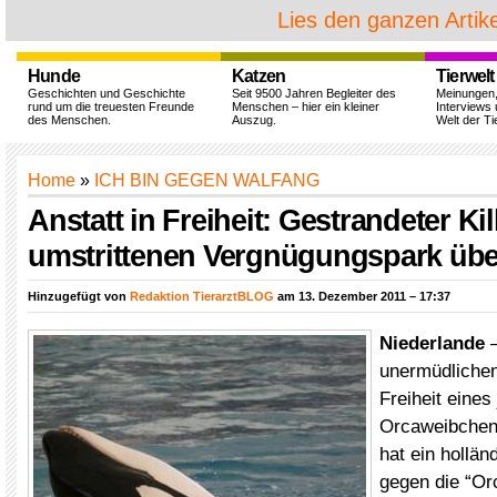
Lies den ganzen Artike
Hunde
Katzen
Tierwelt
Geschichten und Geschichte
Seit 9500 Jahren Begleiter des
Meinungen
rund um die treuesten Freunde
Menschen – hier ein kleiner
Interviews 
des Menschen.
Auszug.
Welt der Ti
Home
»
ICH BIN GEGEN WALFANG
Anstatt in Freiheit: Gestrandeter Kil
umstrittenen Vergnügungspark übe
Hinzugefügt von
Redaktion TierarztBLOG
am 13. Dezember 2011 – 17:37
Niederlande
–
unermüdlichen
Freiheit eines
Orcaweibche
hat ein hollän
gegen die “Orc