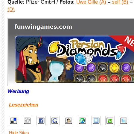
Quelle:
Pfizer GmbH /
Fotos:
Uwe Gille (A)
–
self (B)
– 
(D)
Werbung
Lesezeichen
Hide Sites