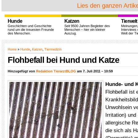
Lies den ganzen Artike
Hunde
Katzen
Tierwelt
Geschichten und Geschichte
Seit 9500 Jahren Begleiter des
Meinungen
rund um die treuesten Freunde
Menschen – hier ein kleiner
Interviews 
des Menschen.
Auszug.
Welt der Ti
Home
»
Hunde
,
Katzen
,
Tiermedizin
Flohbefall bei Hund und Katze
Hinzugefügt von
Redaktion TierarztBLOG
am 7. Juli 2011 – 10:59
Hunde- und K
Flohbefall ist
Krankheitsbild
Unwohlsein ve
Irritation) un
allergische Re
die sich als 