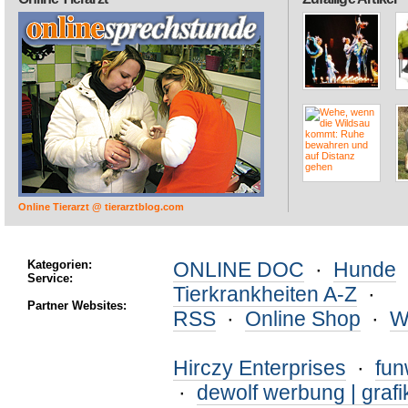
Online Tierarzt @ tierarztblog.com
Kategorien:
ONLINE DOC
·
Hunde
Service:
Tierkrankheiten A-Z
·
Partner Websites:
RSS
·
Online Shop
·
W
Hirczy Enterprises
·
fu
·
dewolf werbung | grafi