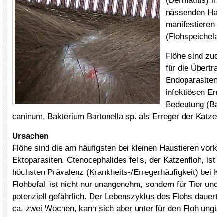
(Dermatitis) m
nässenden Ha
manifestieren
(Flohspeichela
Flöhe sind zu
für die Übert
Endoparasiten
infektiösen E
Bedeutung (B
caninum, Bakterium Bartonella sp. als Erreger der Katze
Ursachen
Flöhe sind die am häufigsten bei kleinen Haustieren v
Ektoparasiten. Ctenocephalides felis, der Katzenfloh, ist
höchsten Prävalenz (Krankheits-/Erregerhäufigkeit) bei
Flohbefall ist nicht nur unangenehm, sondern für Tier u
potenziell gefährlich. Der Lebenszyklus des Flohs dauert
ca. zwei Wochen, kann sich aber unter für den Floh ung