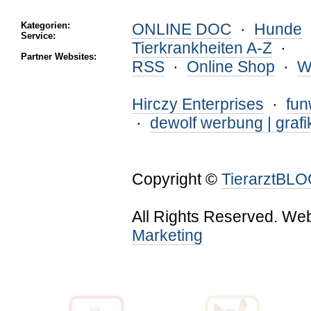
Kategorien:
ONLINE DOC
·
Hunde
Service:
Tierkrankheiten A-Z
·
Partner Websites:
RSS
·
Online Shop
·
W
Hirczy Enterprises
·
fu
·
dewolf werbung | grafi
Copyright ©
TierarztBL
All Rights Reserved. We
Marketing