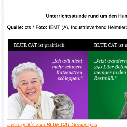
Unterrichtsstunde rund um den Hu
Quelle:
ots /
Foto:
IEMT (A), Industrieverband Heimtier
xxx
»
Hier geht´s zum
BLUE CAT
Gewinnspiel