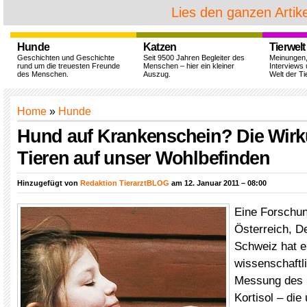
Lies den ganzen Artike
Hunde
Katzen
Tierwelt
Geschichten und Geschichte
Seit 9500 Jahren Begleiter des
Meinungen
rund um die treuesten Freunde
Menschen – hier ein kleiner
Interviews 
des Menschen.
Auszug.
Welt der Ti
Home
»
Hunde
Hund auf Krankenschein? Die Wir
Tieren auf unser Wohlbefinden
Hinzugefügt von
Redaktion TierarztBLOG
am 12. Januar 2011 – 08:00
Eine Forschu
Österreich, D
Schweiz hat e
wissenschaftli
Messung des 
Kortisol – die