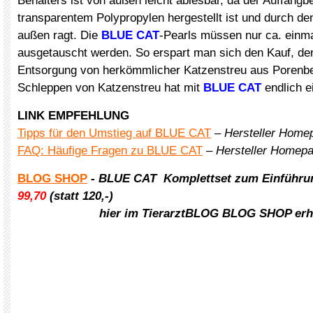
Behälters ist von außen leicht ablesbar, da der Auffangb
transparentem Polypropylen hergestellt ist und durch den
außen ragt. Die
BLUE CAT
-Pearls müssen nur ca. einma
ausgetauscht werden. So erspart man sich den Kauf, den
Entsorgung von herkömmlicher Katzenstreu aus Porenbe
Schleppen von Katzenstreu hat mit
BLUE CAT
endlich e
LINK EMPFEHLUNG
Tipps für den Umstieg auf BLUE CAT
–
Hersteller Home
FAQ: Häufige Fragen zu BLUE CAT
–
Hersteller Homep
BLOG SHOP
- BLUE CAT Komplettset zum Einführu
99,70
(statt 120,-)
xxxxxxxxxxxxx
hier im TierarztBLOG BLOG SHOP erhä