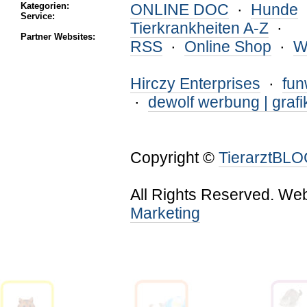
Kategorien:
ONLINE DOC
·
Hunde
Service:
Tierkrankheiten A-Z
·
Partner Websites:
RSS
·
Online Shop
·
W
Hirczy Enterprises
·
fu
·
dewolf werbung | grafi
Copyright ©
TierarztBL
All Rights Reserved. We
Marketing