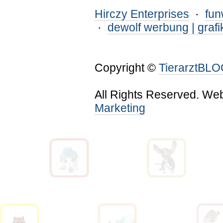
Hirczy Enterprises
·
fu
·
dewolf werbung | grafi
Copyright ©
TierarztBL
All Rights Reserved. We
Marketing