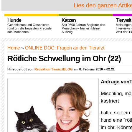
Lies den ganzen Artike
Hunde
Katzen
Tierwelt
Geschichten und Geschichte
Seit 9500 Jahren Begleiter des
Meinungen
rund um die treuesten Freunde
Menschen – hier ein kleiner
Interviews 
des Menschen.
Auszug.
Welt der Ti
Home
»
ONLINE DOC: Fragen an den Tierarzt
Rötliche Schwellung im Ohr (22)
Hinzugefügt von
Redaktion TierarztBLOG
am 8. Februar 2010 – 02:21
Anfrage von
Mischling, män
kastriert
hallo, seit ei
hund eine “röt
im ohr. Könnt