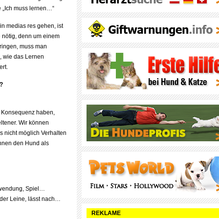
 „Ich muss lernen…“
in medias res gehen, ist
 nötig, denn um einem
ringen, muss man
, wie das Lernen
ert.
d?
ve Konsequenz haben,
ltener. Wir können
s nicht möglich Verhalten
önnen den Hund als
uwendung, Spiel…
er Leine, lässt nach…
REKLAME