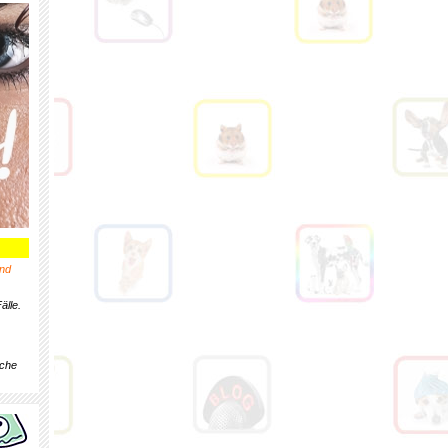
nd
älle.
iche