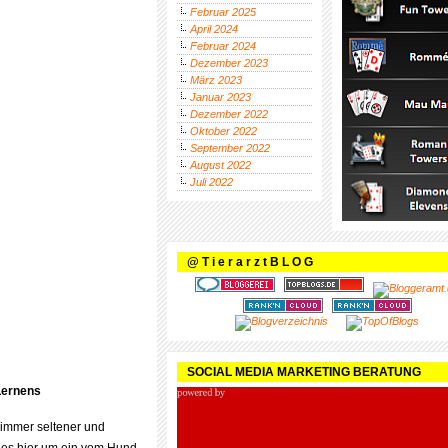
Februar 2025
April 2024
Februar 2024
Dezember 2023
März 2023
Januar 2023
Dezember 2022
Oktober 2022
September 2022
August 2022
Juli 2022
@ T i e r a r z t B L O G
SOCIAL MEDIA MARKETING BERATUNG
Lernens
d immer seltener und