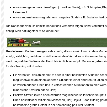
etwas unangenehmes hinzufügen (=positive Strafe), z.B. Schimpfen, Kla
Leinenruck…
etwas angenehmes wegnehmen (=negative Strafe), z.B. Sozialkontakt 
Die Konsequenz muss unmittelbar auf das Verhalten folgen, sonst verknüpft d
richtig. Man hat ungefähr ½ Sekunde Zeit.
Hunde lernen Kontextbezogen
– das heißt, alles was ein Hund in dem Mome
erfolgt, sieht, hört, riecht und spürt kann mit dem Verhalten in Zusammenhan
weiß nie, welche Einflüsse der Hund tatsächlich verknüpft. Daraus ergeben si
für das Training mit Hunden:
Ein Verhalten, das an einem Ort oder in einer bestimmten Situation schon
möglicherweise an einem anderen Ort oder in einer anderen Situation n
an verschiedenen Orten und in verschiedenen Situationen trainiert werde
mindestens 5 verschiedene Orte).
Positive Strafen (siehe oben) werden möglicherweise falsch verknüpft, z.
Hund bestraft oder mit einem Menschen, Tier, Objekt… das zufällig gerade
besteht eine große Gefahr in der Anwendung positiver Strafen!