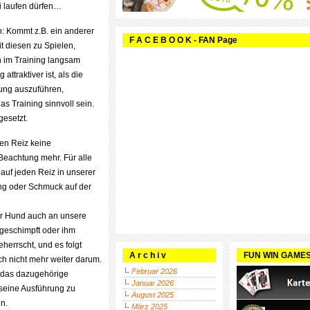
ei laufen dürfen…
n: Kommt z.B. ein anderer
F A C E B O O K - FAN Page
t diesen zu Spielen,
 im Training langsam
ttraktiver ist, als die
kung auszuführen,
as Training sinnvoll sein.
esetzt.
nen Reiz keine
Beachtung mehr. Für alle
auf jeden Reiz in unserer
ng oder Schmuck auf der
der Hund auch an unsere
geschimpft oder ihm
herrscht, und es folgt
A r c h i v
FUN WIN GAME
h nicht mehr weiter darum.
Februar 2026
n das dazugehörige
Januar 2026
seine Ausführung zu
August 2025
n.
März 2025