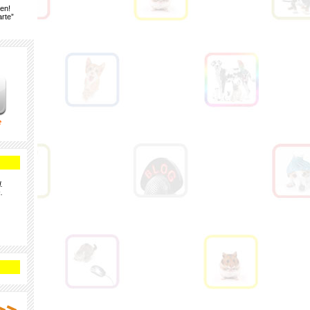
gen!
rte”
e
.
.