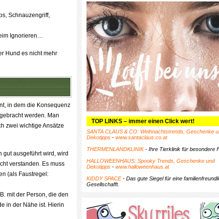
ps, Schnauzengriff,
beim Ignorieren…
er Hund es nicht mehr
nt, in dem die Konsequenz
g gebracht werden. Man
TOP LINKS – immer einen Click wert!
ch zwei wichtige Ansätze
SANTA CLAUS & CO: Weihnachtstrends, Geschenke u
Dekotipps
-
www.santaclaus.co.at
THERMENLANDKLINIK
- Ihre Tierklinik für besondere F
 gut ausgeführt wird, wird
HALLOWEENHAUS: Spooky Trends, Geschenke und
icht verstanden. Es muss
Dekotipps
-
www.halloweenhaus.at
n (als Faustregel:
KIDDY SPACE
- Das gute Siegel für eine familienfreundl
Gesellschafft.
B. mit der Person, die den
 in der Nähe ist. Hierin