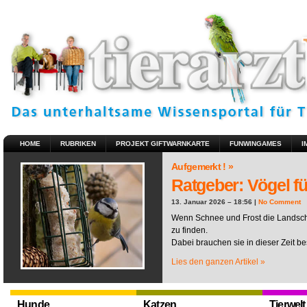
HOME
RUBRIKEN
PROJEKT GIFTWARNKARTE
FUNWINGAMES
I
Aufgemerkt ! »
Ratgeber: Vögel fü
13. Januar 2026 – 18:56 |
No Comment
Wenn Schnee und Frost die Landscha
zu finden.
Dabei brauchen sie in dieser Zeit be
Lies den ganzen Artikel »
Hunde
Katzen
Tierwelt