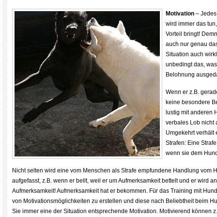
Motivation
– Jedes 
wird immer das tun
Vorteil bringt! Dem
auch nur genau das
Situation auch wirkl
unbedingt das, was
Belohnung ausgeda
Wenn er z.B. gerade s
keine besondere B
lustig mit anderen H
verbales Lob nicht
Umgekehrt verhält 
Strafen: Eine Strafe
wenn sie dem Hund
Nicht selten wird eine vom Menschen als Strafe empfundene Handlung vom 
aufgefasst, z.B. wenn er bellt, weil er um Aufmerksamkeit bettelt und er wird 
Aufmerksamkeit! Aufmerksamkeit hat er bekommen. Für das Training mit Hunden
von Motivationsmöglichkeiten zu erstellen und diese nach Beliebtheit beim 
Sie immer eine der Situation entsprechende Motivation. Motivierend können z.