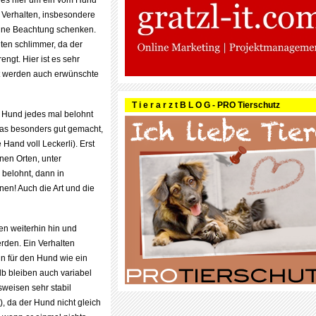
ss es hier um ein vom Hund
 Verhalten, insbesondere
eine Beachtung schenken.
ten schlimmer, da der
ngt. Hier ist es sehr
rt werden auch erwünschte
T i e r a r z t B L O G - PRO Tierschutz
 Hund jedes mal belohnt
twas besonders gut gemacht,
Hand voll Leckerli). Erst
nen Orten, unter
 belohnt, dann in
en! Auch die Art und die
en weiterhin hin und
den. Ein Verhalten
nn für den Hund wie ein
lb bleiben auch variabel
sweisen sehr stabil
), da der Hund nicht gleich