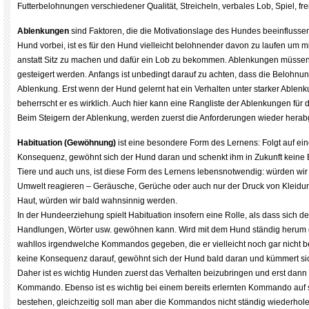
Futterbelohnungen verschiedener Qualität, Streicheln, verbales Lob, Spiel, fr
Ablenkungen
sind Faktoren, die die Motivationslage des Hundes beeinflusse
Hund vorbei, ist es für den Hund vielleicht belohnender davon zu laufen um mi
anstatt Sitz zu machen und dafür ein Lob zu bekommen. Ablenkungen müssen
gesteigert werden. Anfangs ist unbedingt darauf zu achten, dass die Belohnung a
Ablenkung. Erst wenn der Hund gelernt hat ein Verhalten unter starker Ablen
beherrscht er es wirklich. Auch hier kann eine Rangliste der Ablenkungen für d
Beim Steigern der Ablenkung, werden zuerst die Anforderungen wieder herabg
Habituation (Gewöhnung)
ist eine besondere Form des Lernens: Folgt auf ei
Konsequenz, gewöhnt sich der Hund daran und schenkt ihm in Zukunft keine 
Tiere und auch uns, ist diese Form des Lernens lebensnotwendig: würden wir 
Umwelt reagieren – Geräusche, Gerüche oder auch nur der Druck von Kleidu
Haut, würden wir bald wahnsinnig werden.
In der Hundeerziehung spielt Habituation insofern eine Rolle, als dass sich 
Handlungen, Wörter usw. gewöhnen kann. Wird mit dem Hund ständig herum 
wahllos irgendwelche Kommandos gegeben, die er vielleicht noch gar nicht be
keine Konsequenz darauf, gewöhnt sich der Hund bald daran und kümmert sic
Daher ist es wichtig Hunden zuerst das Verhalten beizubringen und erst dan
Kommando. Ebenso ist es wichtig bei einem bereits erlernten Kommando auf 
bestehen, gleichzeitig soll man aber die Kommandos nicht ständig wiederhole