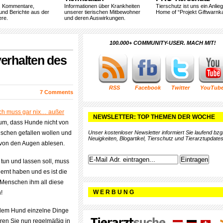
, Kommentare,
Informationen über Krankheiten
Tierschutz ist uns ein Anlie
und Berichte aus der
unserer tierischen Mitbewohner
Home of “Projekt Giftwarnka
ere.
und deren Auswirkungen.
100.000+ COMMUNITY-USER. MACH MIT!
erhalten des
RSS
Facebook
Twitter
YouTub
7 Comments
ch muss gar nix… außer
NEWSLETTER: TOP THEMEN DER WOCHE
rum, dass Hunde nicht von
schen gefallen wollen und
Unser kostenloser Newsletter informiert Sie laufend bzgl
Neuigkeiten, Blogartikel, Tierschutz und Tierarztupdates
von den Augen ablesen.
tun und lassen soll, muss
lernt haben und es ist die
Menschen ihm all diese
W E R B U N G
!
 dem Hund einzelne Dinge
hren Sie nun regelmäßig in