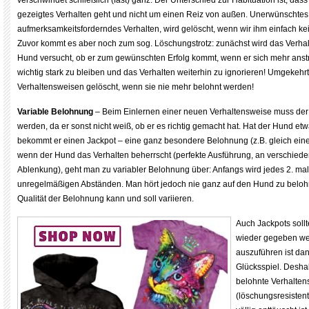
verschwindet schließlich (fast) ganz. Der Unterschied zur Habituation ist, da
gezeigtes Verhalten geht und nicht um einen Reiz von außen. Unerwünschtes
aufmerksamkeitsforderndes Verhalten, wird gelöscht, wenn wir ihm einfach k
Zuvor kommt es aber noch zum sog. Löschungstrotz: zunächst wird das Verhal
Hund versucht, ob er zum gewünschten Erfolg kommt, wenn er sich mehr anstre
wichtig stark zu bleiben und das Verhalten weiterhin zu ignorieren! Umgekeh
Verhaltensweisen gelöscht, wenn sie nie mehr belohnt werden!
Variable Belohnung
– Beim Einlernen einer neuen Verhaltensweise muss der
werden, da er sonst nicht weiß, ob er es richtig gemacht hat. Hat der Hund e
bekommt er einen Jackpot – eine ganz besondere Belohnung (z.B. gleich eine 
wenn der Hund das Verhalten beherrscht (perfekte Ausführung, an verschiede
Ablenkung), geht man zu variabler Belohnung über: Anfangs wird jedes 2. mal
unregelmäßigen Abständen. Man hört jedoch nie ganz auf den Hund zu belohn
Qualität der Belohnung kann und soll variieren.
Auch Jackpots sollt
wieder gegeben wer
auszuführen ist da
Glücksspiel. Desha
belohnte Verhalten
(löschungsresistent