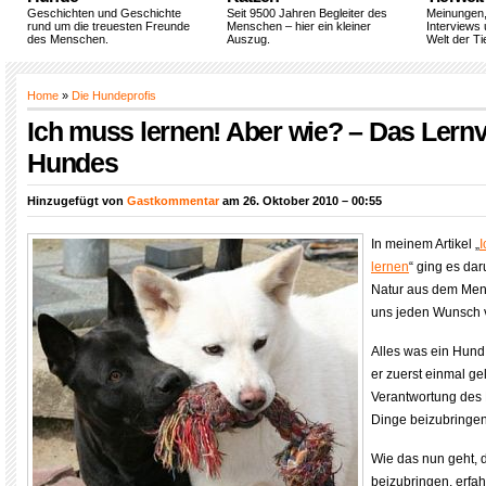
Geschichten und Geschichte
Seit 9500 Jahren Begleiter des
Meinungen
rund um die treuesten Freunde
Menschen – hier ein kleiner
Interviews 
des Menschen.
Auszug.
Welt der Ti
Home
»
Die Hundeprofis
Ich muss lernen! Aber wie? – Das Lernv
Hundes
Hinzugefügt von
Gastkommentar
am 26. Oktober 2010 – 00:55
In meinem Artikel „
I
lernen
“ ging es da
Natur aus dem Men
uns jeden Wunsch 
Alles was ein Hund 
er zuerst einmal ge
Verantwortung des 
Dinge beizubringen
Wie das nun geht,
beizubringen, erfa