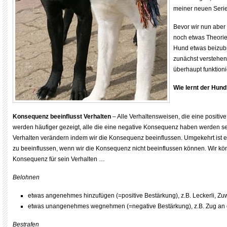
meiner neuen Serie
Bevor wir nun aber 
noch etwas Theorie
Hund etwas beizub
zunächst verstehen
überhaupt funktioni
Wie lernt der Hun
Konsequenz beeinflusst Verhalten
– Alle Verhaltensweisen, die eine positi
werden häufiger gezeigt, alle die eine negative Konsequenz haben werden se
Verhalten verändern indem wir die Konsequenz beeinflussen. Umgekehrt ist e
zu beeinflussen, wenn wir die Konsequenz nicht beeinflussen können. Wir k
Konsequenz für sein Verhalten …
Belohnen
etwas angenehmes hinzufügen (=positive Bestärkung), z.B. Leckerli, Z
etwas unangenehmes wegnehmen (=negative Bestärkung), z.B. Zug an d
Bestrafen