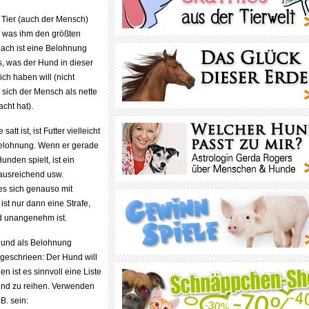
Tier (auch der Mensch)
, was ihm den größten
nach ist eine Belohnung
, was der Hund in dieser
ich haben will (nicht
 sich der Mensch als nette
cht hat).
att ist, ist Futter vielleicht
elohnung. Wenn er gerade
unden spielt, ist ein
 ausreichend usw.
es sich genauso mit
 ist nur dann eine Strafe,
 unangenehm ist.
Hund als Belohnung
angeschrieen: Der Hund will
 ist es sinnvoll eine Liste
Hund zu reihen. Verwenden
B. sein: