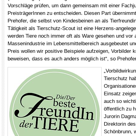
Vorschläge prüfen, um dann gemeinsam mit einer Fachju
PreisträgerInnen zu entscheiden. Diesen Part übernimmt
Prehofer, die selbst von Kindesbeinen an als Tierfreundin 
Tätigkeit als Tierschutz-Scout ist eine Herzens-angelege
werden Tiere noch immer oft als Ware gesehen und vor 
Massenindustrie im Lebensmittelbereich ausgebeutet un
Preis wollen wir positive Beispiele aufzeigen, Vorbilder 
beweisen, dass es auch anders möglich ist“, so Prehofer
„Vorbildwirku
Tierschutz h
Organisatione
Einsatz zeige
auch so wichti
öffentlich zu 
Jurorin Dagma
Direktorin des
Schönbrunn, 