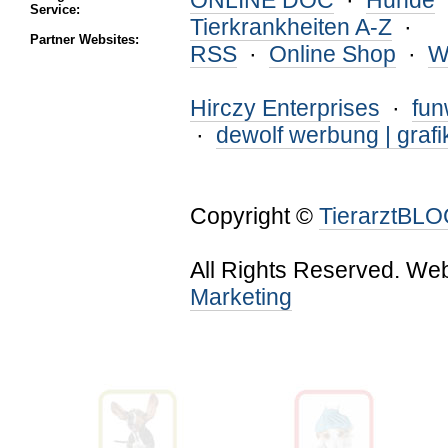
ONLINE DOC
·
Hunde
Service:
Tierkrankheiten A-Z
·
Partner Websites:
RSS
·
Online Shop
·
W
Hirczy Enterprises
·
fu
·
dewolf werbung | grafi
Copyright ©
TierarztBL
All Rights Reserved. We
Marketing