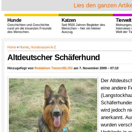
Lies den ganzen Artike
Hunde
Katzen
Tierwelt
Geschichten und Geschichte
Seit 9500 Jahren Begleiter des
Meinungen
rund um die treuesten Freunde
Menschen – hier ein kleiner
Interviews 
des Menschen.
Auszug.
Welt der Ti
Home
»
Hunde
,
Hunderassen A-Z
Altdeutscher Schäferhund
Hinzugefügt von
Redaktion TierarztBLOG
am 7. November 2009 – 07:10
Der Altdeutsc
eine andere Fe
(Langstockha
Schäferhundes
wird jedoch n
anerkannt. A
wurden versch