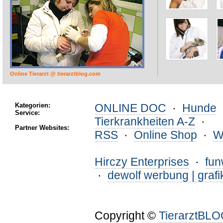
Online Tierarzt @ tierarztblog.com
Kategorien:
ONLINE DOC
·
Hunde
Service:
Tierkrankheiten A-Z
·
Partner Websites:
RSS
·
Online Shop
·
W
Hirczy Enterprises
·
fu
·
dewolf werbung | grafi
Copyright ©
TierarztBL