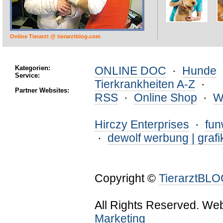
Online Tierarzt @ tierarztblog.com
Kategorien:
ONLINE DOC
·
Hunde
Service:
Tierkrankheiten A-Z
·
Partner Websites:
RSS
·
Online Shop
·
W
Hirczy Enterprises
·
fu
·
dewolf werbung | grafi
Copyright ©
TierarztBL
All Rights Reserved. We
Marketing