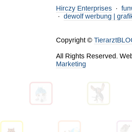
Hirczy Enterprises
·
fu
·
dewolf werbung | grafi
Copyright ©
TierarztBL
All Rights Reserved. We
Marketing